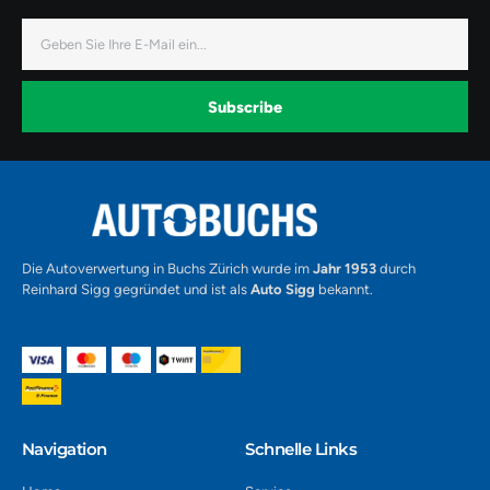
-
-
-
f
i
y
a
n
o
E-
c
s
u
Mail
e
t
t
b
a
u
o
g
b
o
r
e
k
a
-
Subscribe
m
v
-
1
Alternative:
Die Autoverwertung in Buchs Zürich wurde im
Jahr 1953
durch
Reinhard Sigg gegründet und ist als
Auto Sigg
bekannt.
Navigation​
Schnelle Links