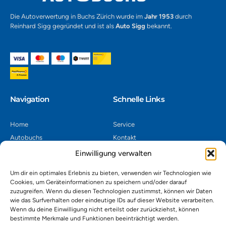
Die Autoverwertung in Buchs Zürich wurde im
Jahr 1953
durch
Reinhard Sigg gegründet und ist als
Auto Sigg
bekannt.
Navigation​
Schnelle Links
Home
Service
Autobuchs
Kontakt
Autoverwertung
Impressum
Einwilligung verwalten
Autoankauf
Datenschutz
Um dir ein optimales Erlebnis zu bieten, verwenden wir Technologien wie
Shop
AGB
Cookies, um Geräteinformationen zu speichern und/oder darauf
zuzugreifen. Wenn du diesen Technologien zustimmst, können wir Daten
Kontakt
wie das Surfverhalten oder eindeutige IDs auf dieser Website verarbeiten.
Wenn du deine Einwilligung nicht erteilst oder zurückziehst, können
bestimmte Merkmale und Funktionen beeinträchtigt werden.
Autoverwertung Khatib GmbH, Riedackerweg 14, 8107 Buchs,