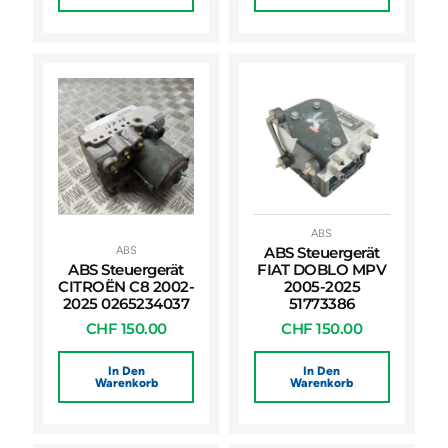
ABS
ABS
ABS Steuergerät
ABS Steuergerät
FIAT DOBLO MPV
CITROËN C8 2002-
2005-2025
2025 0265234037
51773386
CHF
150.00
CHF
150.00
In Den
In Den
Warenkorb
Warenkorb