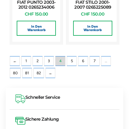
FIAT PUNTO 2003-
FIAT STILO 2001-
2012 0265234006
2007 0265225089
CHF
150.00
CHF
150.00
In Den
In Den
Warenkorb
Warenkorb
←
1
2
3
4
5
6
7
…
80
81
82
→
Schneller Service
Sichere Zahlung