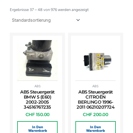
Ergebnisse 37 – 48 von 976 werden angezeigt
ABS
ABS
ABS Steuergerät
ABS Steuergerät
BMW 5 (E60)
CITROËN
2002-2005
BERLINGO 1996-
34516767235
2011 06210207724
CHF
150.00
CHF
200.00
In Den
In Den
Warenkorb
Warenkorb