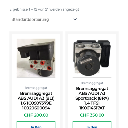
Ergebnisse 1 – 12 von 21 werden angezeigt
Bremsaggregat
Bremsaggregat
Bremsaggregat
Bremsaggregat
ABS AUDI A3
ABS AUDI A3 (8L1)
Sportback (8PA)
1.6 1C0907379E
1.4 TFSI
10020600094
1K0614517AT
CHF
200.00
CHF
350.00
In Den
In Den