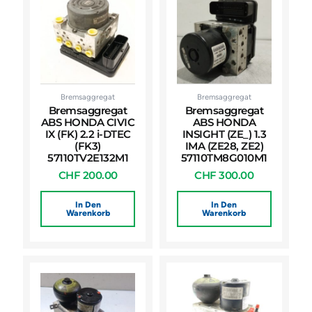
Bremsaggregat
Bremsaggregat
Bremsaggregat
Bremsaggregat
ABS HONDA CIVIC
ABS HONDA
IX (FK) 2.2 i-DTEC
INSIGHT (ZE_) 1.3
(FK3)
IMA (ZE28, ZE2)
57110TV2E132M1
57110TM8G010M1
CHF
200.00
CHF
300.00
In Den
In Den
Warenkorb
Warenkorb