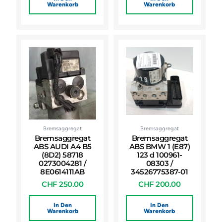
Warenkorb
Warenkorb
Bremsaggregat
Bremsaggregat
Bremsaggregat
Bremsaggregat
ABS AUDI A4 B5
ABS BMW 1 (E87)
(8D2) 58718
123 d 100961-
0273004281 /
08303 /
8E0614111AB
34526775387-01
CHF
250.00
CHF
200.00
In Den
In Den
Warenkorb
Warenkorb