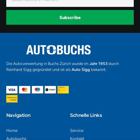
Mail
e
t
t
b
a
u
o
g
b
o
r
e
k
a
-
Subscribe
m
v
-
1
Alternative:
Die Autoverwertung in Buchs Zürich wurde im
Jahr 1953
durch
Reinhard Sigg gegründet und ist als
Auto Sigg
bekannt.
Navigation​
Schnelle Links
Home
Service
Autobuchs
Kontakt