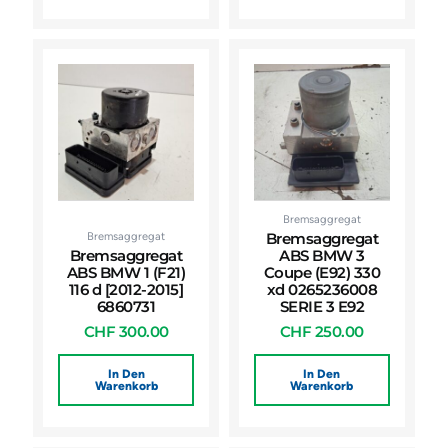
Bremsaggregat
Bremsaggregat
Bremsaggregat
Bremsaggregat
ABS BMW 3
ABS BMW 1 (F21)
Coupe (E92) 330
116 d [2012-2015]
xd 0265236008
6860731
SERIE 3 E92
CHF
300.00
CHF
250.00
In Den
In Den
Warenkorb
Warenkorb