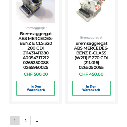
Bremsaggregat
Bremsaggregat
Bremsaggregat
ABS MERCEDES-
BENZ E CLS 320
Bremsaggregat
280 CDI
ABS MERCEDES-
211431411280
BENZ E-CLASS
A0054317212
(W211) E 270 CDI
0265250088
(211.016)
0265960025
0265250095
CHF
500.00
CHF
450.00
In Den
In Den
Warenkorb
Warenkorb
1
2
→