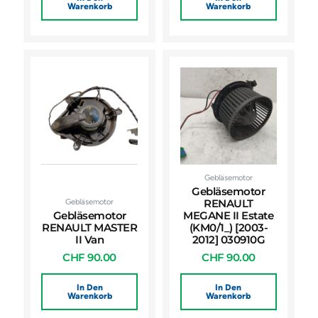
Warenkorb
Warenkorb
Gebläsemotor
Gebläsemotor
Gebläsemotor
RENAULT
Gebläsemotor
MEGANE II Estate
RENAULT MASTER
(KM0/1_) [2003-
II Van
2012] 030910G
CHF
90.00
CHF
90.00
In Den
In Den
Warenkorb
Warenkorb