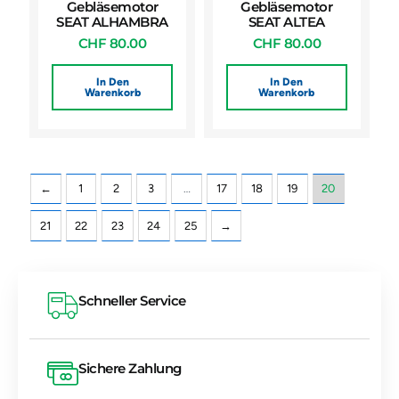
Gebläsemotor
Gebläsemotor
SEAT ALHAMBRA
SEAT ALTEA
CHF
80.00
CHF
80.00
In Den
In Den
Warenkorb
Warenkorb
←
1
2
3
…
17
18
19
20
21
22
23
24
25
→
Schneller Service
Sichere Zahlung