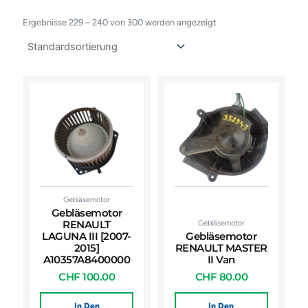
Ergebnisse 229 – 240 von 300 werden angezeigt
Gebläsemotor
Gebläsemotor
Gebläsemotor
RENAULT
LAGUNA III [2007-
Gebläsemotor
2015]
RENAULT MASTER
A10357A8400000
II Van
CHF
100.00
CHF
80.00
In Den
In Den