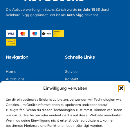
Die Autoverwertung in Buchs Zürich wurde im
Jahr 1953
durch
Reinhard Sigg gegründet und ist als
Auto Sigg
bekannt.
Navigation​
Schnelle Links
Home
Service
Autobuchs
Kontakt
Autoverwertung
Impressum
Einwilligung verwalten
Autoankauf
Datenschutz
Um dir ein optimales Erlebnis zu bieten, verwenden wir Technologien wie
Shop
AGB
Cookies, um Geräteinformationen zu speichern und/oder darauf
zuzugreifen. Wenn du diesen Technologien zustimmst, können wir Daten
Kontakt
wie das Surfverhalten oder eindeutige IDs auf dieser Website verarbeiten.
Wenn du deine Einwilligung nicht erteilst oder zurückziehst, können
bestimmte Merkmale und Funktionen beeinträchtigt werden.
Autoverwertung Khatib GmbH, Riedackerweg 14, 8107 Buchs,