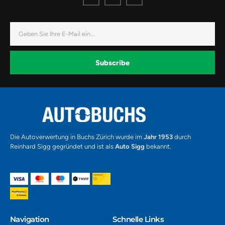
o
o
o
n
n
n
-
-
-
f
i
y
a
n
o
E-
c
s
u
Mail
e
t
t
b
a
u
o
g
b
o
r
e
k
a
-
Subscribe
m
v
-
1
Alternative:
Die Autoverwertung in Buchs Zürich wurde im
Jahr 1953
durch
Reinhard Sigg gegründet und ist als
Auto Sigg
bekannt.
Navigation​
Schnelle Links