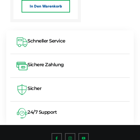
In Den Warenkorb
Schneller Service
Sichere Zahlung
Sicher
24/7 Support
I
I
I
c
c
c