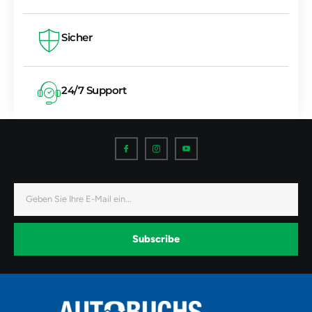
Sicher
24/7 Support
I
I
I
c
c
c
o
o
o
n
n
n
-
-
-
f
i
y
a
n
o
E-
c
s
u
Mail
e
t
t
b
a
u
o
g
b
o
r
e
k
a
-
Subscribe
m
v
-
1
Alternative: