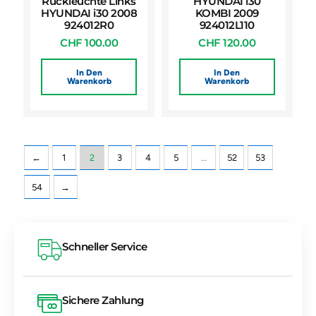
Rückleuchte Links
HYUNDAI i30
HYUNDAI i30 2008
KOMBI 2009
924012R0
924012L110
CHF
100.00
CHF
120.00
In Den
In Den
Warenkorb
Warenkorb
←
1
2
3
4
5
…
52
53
54
→
Schneller Service
Sichere Zahlung