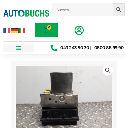
Zum
Inhalt
springen
0
Warenkorb
043 243 50 30
0800 88 99 90
|