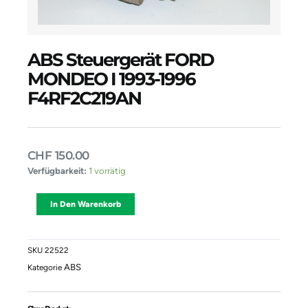
ABS Steuergerät FORD
MONDEO I 1993-1996
F4RF2C219AN
CHF
150.00
ABS
Verfügbarkeit:
1 vorrätig
Steuergerät
FORD
Alternative:
In Den Warenkorb
MONDEO
I
1993-
1996
SKU
22522
F4RF2C219AN
ABS
Kategorie
Menge