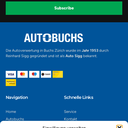
o
r
e
k
a
-
Subscribe
m
v
-
1
Alternative:
Die Autoverwertung in Buchs Zürich wurde im
Jahr 1953
durch
Reinhard Sigg gegründet und ist als
Auto Sigg
bekannt.
Navigation​
Schnelle Links
Home
Service
Autobuchs
Kontakt
Autoverwertung
Impressum
Einwilligung verwalten