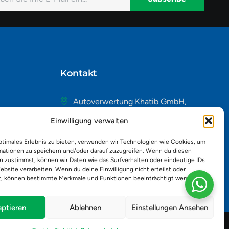
native:
Kontakt
Autoverwertung Khatib GmbH,
Riedackerweg 14, 8107 Buchs,
Einwilligung verwalten
Schweiz
admin@autobuchs.ch
ptimales Erlebnis zu bieten, verwenden wir Technologien wie Cookies, um
mationen zu speichern und/oder darauf zuzugreifen. Wenn du diesen
043 243 50 30
n zustimmst, können wir Daten wie das Surfverhalten oder eindeutige IDs
ebsite verarbeiten. Wenn du deine Einwilligung nicht erteilst oder
t, können bestimmte Merkmale und Funktionen beeinträchtigt werden.
ptieren
Ablehnen
Einstellungen Ansehen