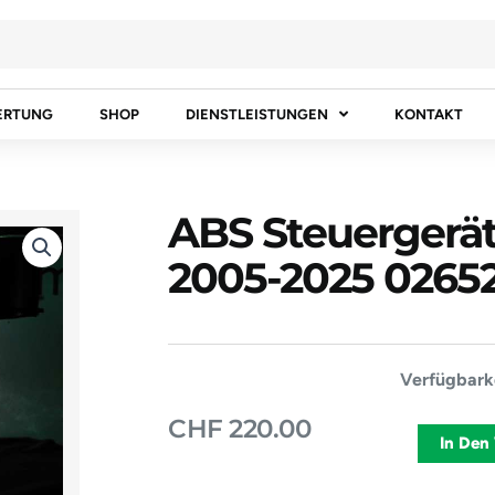
ERTUNG
SHOP
DIENSTLEISTUNGEN
KONTAKT
ABS Steuergerä
2005-2025 0265
ABS
Verfügbarke
Steuergerä
CHF
220.00
HONDA
In Den
FR-
V