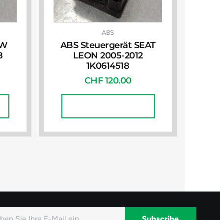
ABS
VW
ABS Steuergerät SEAT
8
LEON 2005-2012
1K0614518
CHF
120.00
In Den Warenkorb
Subscribe