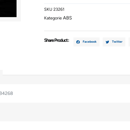
2005-
SKU
23261
2025
ABS
026523426
Kategorie
Menge
Share Product :
Facebook
Twitter
234268