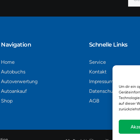
Mail
Alter
Navigation​
Schnelle Links
Home
Service
Autobuchs
Kontakt
Autoverwertung
Impressum
Um dir ein o
Autoankauf
Datenschutz
Geräteinfor
Technologie
Shop
AGB
auf dieser W
zurückziehs
Akze
tion
.