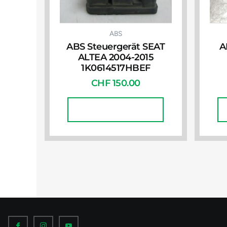
ABS
ABS Steuergerät SEAT
A
ALTEA 2004-2015
1K0614517HBEF
CHF
150.00
In Den Warenkorb
I
I
I
c
c
c