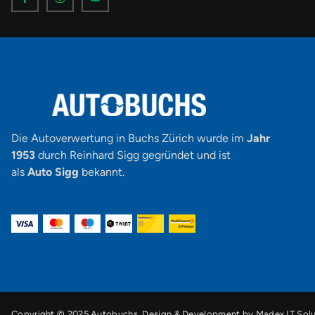
o
o
o
n
n
n
-
-
-
f
i
y
a
n
o
c
s
u
e
t
t
b
a
u
o
g
b
o
r
e
k
a
-
m
v
-
1
Die Autoverwertung in Buchs Zürich wurde im
Jahr
1953
durch Reinhard Sigg gegründet und ist
als
Auto Sigg
bekannt.
Copyright © 2025 Autobuchs. Design & Development by
Madex IT Solu