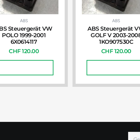
ABS
ABS
BS Steuergerät VW
ABS Steuergerät 
POLO 1999-2001
GOLF V 2003-200
6X0614117
1KO907530C
CHF
120.00
CHF
120.00
In Den Warenkorb
In Den Warenkorb
E-