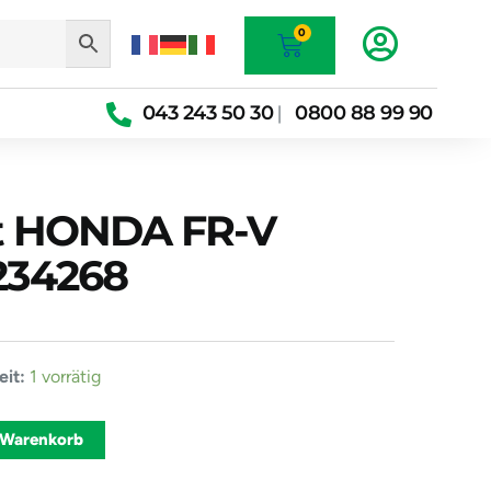
Warenkorb
0
043 243 50 30
0800 88 99 90
|
t HONDA FR-V
234268
it:
1 vorrätig
t
Alternative:
 Warenkorb