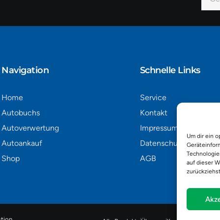
Mail
Alter
Navigation​
Schnelle Links
Home
Service
Autobuchs
Kontakt
Autoverwertung
Impressum
Um dir ein o
Autoankauf
Datenschutz
Geräteinfor
Technologie
Shop
AGB
auf dieser W
zurückziehs
Akze
tion
.