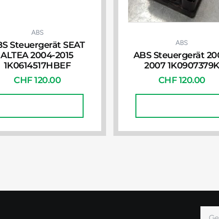
ABS
ABS
S Steuergerät SEAT
ALTEA 2004-2015
ABS Steuergerät 20
1K0614517HBEF
2007 1K0907379
CHF
120.00
CHF
120.00
In Den Warenkorb
In Den Warenkorb
E-