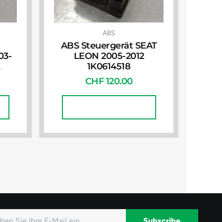
ABS
ABS Steuergerät SEAT
03-
LEON 2005-2012
K
1K0614518
CHF
120.00
In Den Warenkorb
Subscribe