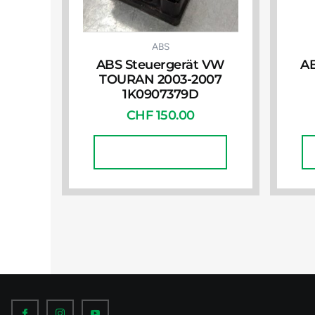
ABS
ABS Steuergerät VW
AB
TOURAN 2003-2007
1K0907379D
CHF
150.00
In Den Warenkorb
I
I
I
c
c
c