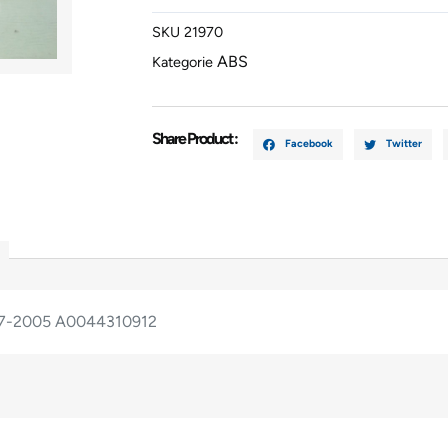
CLASS
SKU
21970
1997-
ABS
2005
Kategorie
A00443109
Menge
Share Product :
Facebook
Twitter
7-2005 A0044310912