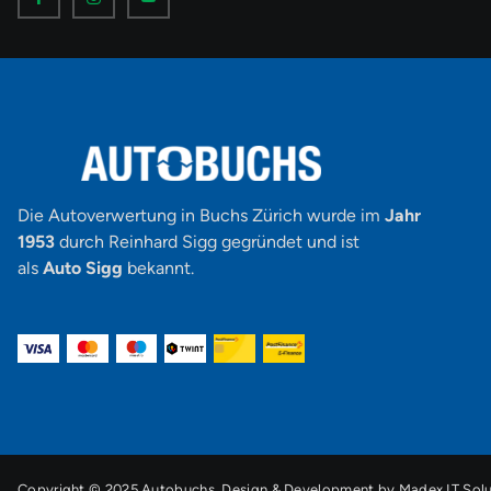
o
o
o
n
n
n
-
-
-
f
i
y
a
n
o
c
s
u
e
t
t
b
a
u
o
g
b
o
r
e
k
a
-
m
v
-
1
Die Autoverwertung in Buchs Zürich wurde im
Jahr
1953
durch Reinhard Sigg gegründet und ist
als
Auto Sigg
bekannt.
Copyright © 2025 Autobuchs. Design & Development by
Madex IT Solu