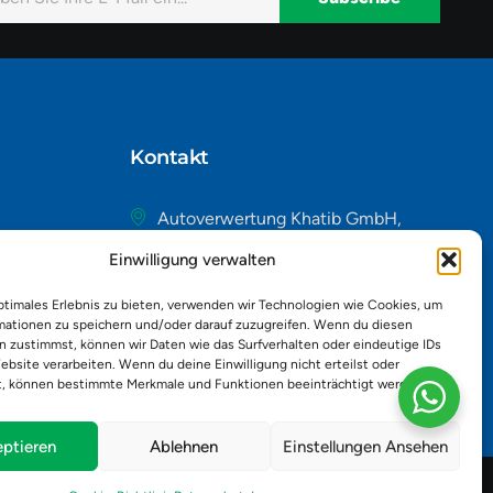
native:
Kontakt
Autoverwertung Khatib GmbH,
Riedackerweg 14, 8107 Buchs,
Einwilligung verwalten
Schweiz
admin@autobuchs.ch
ptimales Erlebnis zu bieten, verwenden wir Technologien wie Cookies, um
mationen zu speichern und/oder darauf zuzugreifen. Wenn du diesen
043 243 50 30
n zustimmst, können wir Daten wie das Surfverhalten oder eindeutige IDs
ebsite verarbeiten. Wenn du deine Einwilligung nicht erteilst oder
t, können bestimmte Merkmale und Funktionen beeinträchtigt werden.
ptieren
Ablehnen
Einstellungen Ansehen