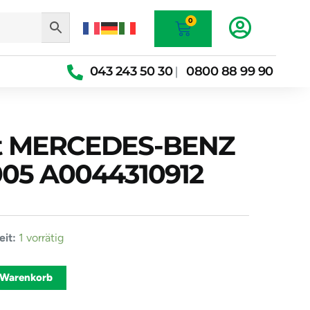
Warenkorb
0
043 243 50 30
0800 88 99 90
|
ät MERCEDES-BENZ
005 A0044310912
it:
1 vorrätig
t
-
Alternative:
 Warenkorb