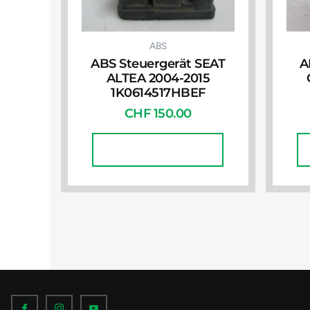
ABS
ABS Steuergerät SEAT
A
ALTEA 2004-2015
1K0614517HBEF
CHF
150.00
In Den Warenkorb
I
I
I
c
c
c