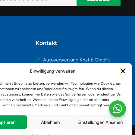
native:
Kontakt
Autoverwertung Khatib GmbH,
Riedackerweg 14, 8107 Buchs,
Einwilligung verwalten
Schweiz
admin@autobuchs.ch
ptimales Erlebnis zu bieten, verwenden wir Technologien wie Cookies, um
mationen zu speichern und/oder darauf zuzugreifen. Wenn du diesen
043 243 50 30
n zustimmst, können wir Daten wie das Surfverhalten oder eindeutige IDs
ebsite verarbeiten. Wenn du deine Einwilligung nicht erteilst oder
t, können bestimmte Merkmale und Funktionen beeinträchtigt werden.
ptieren
Ablehnen
Einstellungen Ansehen