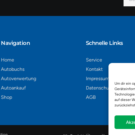
Mail
Alter
Navigation​
Schnelle Links
Home
Service
Autobuchs
Kontakt
Autoverwertung
Impressum
Um dir ein o
Autoankauf
Datenschutz
Geräteinfor
Technologie
Shop
AGB
auf dieser W
zurückziehs
Akze
tion
.