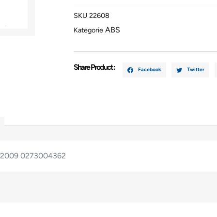
Hatchback
SKU
22608
1998-
ABS
2009
Kategorie
027300436
Menge
Share Product :
Facebook
Twitter
8-2009 0273004362