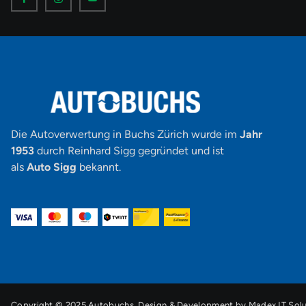
o
o
o
n
n
n
-
-
-
f
i
y
a
n
o
c
s
u
e
t
t
b
a
u
o
g
b
o
r
e
k
a
-
m
v
-
1
Die Autoverwertung in Buchs Zürich wurde im
Jahr
1953
durch Reinhard Sigg gegründet und ist
als
Auto Sigg
bekannt.
Copyright © 2025 Autobuchs. Design & Development by
Madex IT Solu