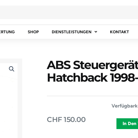
ERTUNG
SHOP
DIENSTLEISTUNGEN
KONTAKT
ABS Steuergerä
Hatchback 1998
ABS
Verfügbarke
Steuergerä
CHF
150.00
OPEL
In Den
ASTRA
G