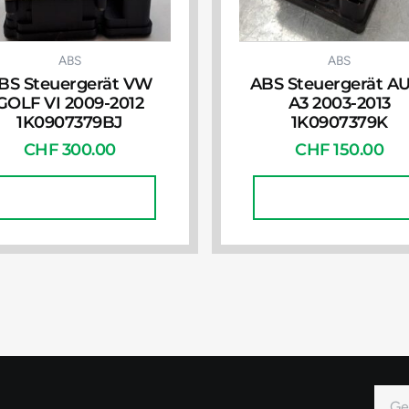
ABS
ABS
BS Steuergerät VW
ABS Steuergerät A
GOLF VI 2009-2012
A3 2003-2013
1K0907379BJ
1K0907379K
CHF
300.00
CHF
150.00
In Den Warenkorb
In Den Warenkorb
E-