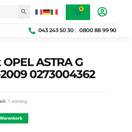
Warenkorb
0
043 243 50 30
0800 88 99 90
|
t OPEL ASTRA G
-2009 0273004362
it:
1 vorrätig
t
Alternative:
 Warenkorb