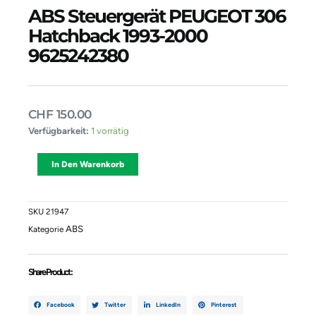
ABS Steuergerät PEUGEOT 306
Hatchback 1993-2000
9625242380
CHF
150.00
ABS
Verfügbarkeit:
1 vorrätig
Steuergerät
PEUGEOT
Alternative:
In Den Warenkorb
306
Hatchback
1993-
2000
SKU
21947
9625242380
ABS
Kategorie
Menge
Share Product :
Facebook
Twitter
LinkedIn
Pinterest