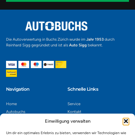
1
Alternative:
Die Autoverwertung in Buchs Zürich wurde im
Jahr 1953
durch
Reinhard Sigg gegründet und ist als
Auto Sigg
bekannt.
Navigation​
Schnelle Links
Home
Service
Autobuchs
Kontakt
Autoverwertung
Impressum
Einwilligung verwalten
Autoankauf
Datenschutz
Um dir ein optimales Erlebnis zu bieten, verwenden wir Technologien wie