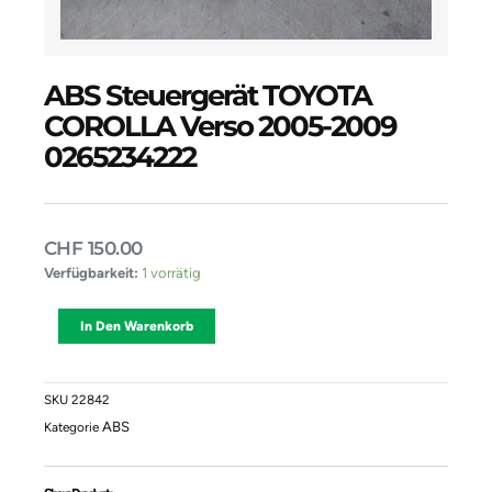
ABS Steuergerät TOYOTA
COROLLA Verso 2005-2009
0265234222
CHF
150.00
ABS
Verfügbarkeit:
1 vorrätig
Steuergerät
TOYOTA
Alternative:
In Den Warenkorb
COROLLA
Verso
2005-
2009
SKU
22842
0265234222
ABS
Kategorie
Menge