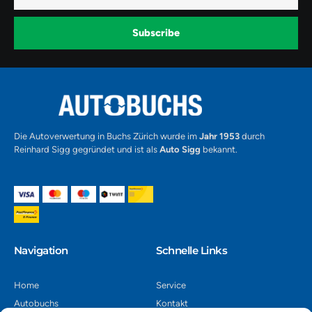
b
a
u
o
g
b
o
r
e
k
a
-
Subscribe
m
v
-
1
Alternative:
Die Autoverwertung in Buchs Zürich wurde im
Jahr 1953
durch
Reinhard Sigg gegründet und ist als
Auto Sigg
bekannt.
Navigation​
Schnelle Links
Home
Service
Autobuchs
Kontakt