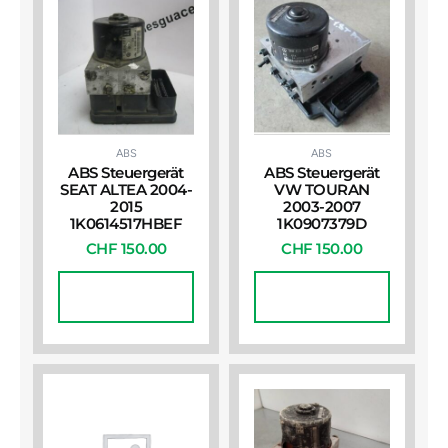
ABS
ABS
ABS Steuergerät
ABS Steuergerät
SEAT ALTEA 2004-
VW TOURAN
2015
2003-2007
1K0614517HBEF
1K0907379D
CHF
150.00
CHF
150.00
In Den
In Den
Warenkorb
Warenkorb