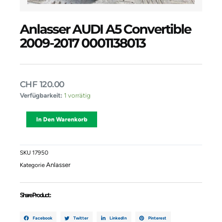
Anlasser AUDI A5 Convertible
2009-2017 0001138013
CHF
120.00
Anlasser
Verfügbarkeit:
1 vorrätig
AUDI
A5
Alternative:
In Den Warenkorb
Convertible
2009-
2017
0001138013
SKU
17950
Menge
Anlasser
Kategorie
Share Product :
Facebook
Twitter
LinkedIn
Pinterest