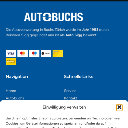
Die Autoverwertung in Buchs Zürich wurde im
Jahr 1953
durch
Reinhard Sigg gegründet und ist als
Auto Sigg
bekannt.
Navigation​
Schnelle Links
Home
Service
Autobuchs
Kontakt
Autoverwertung
Impressum
Einwilligung verwalten
Autoankauf
Datenschutz
Um dir ein optimales Erlebnis zu bieten, verwenden wir Technologien wie
Shop
AGB
Cookies, um Geräteinformationen zu speichern und/oder darauf