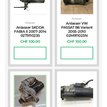
Anlasser
Anlasser
Anlasser VW
Anlasser SKODA
PASSAT B6 Variant
FABIA II 2007-2014
2005-2010
02T911023S
02M911023N
CHF
100.00
CHF
100.00
In Den
In Den
Warenkorb
Warenkorb