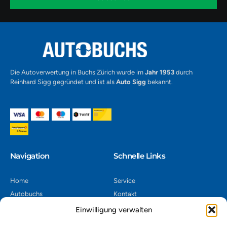
-
1
Alternative:
Die Autoverwertung in Buchs Zürich wurde im
Jahr 1953
durch
Reinhard Sigg gegründet und ist als
Auto Sigg
bekannt.
Navigation​
Schnelle Links
Home
Service
Autobuchs
Kontakt
Autoverwertung
Impressum
Einwilligung verwalten
Autoankauf
Datenschutz