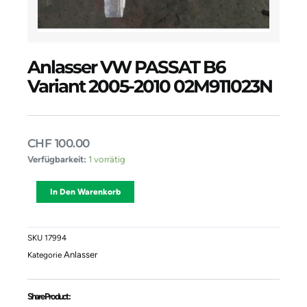
Anlasser VW PASSAT B6
Variant 2005-2010 02M911023N
CHF
100.00
Anlasser
Verfügbarkeit:
1 vorrätig
VW
PASSAT
Alternative:
In Den Warenkorb
B6
Variant
2005-
2010
SKU
17994
02M911023N
Anlasser
Kategorie
Menge
Share Product :