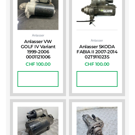
Anlasser
Anlasser
Anlasser VW
GOLF IV Variant
Anlasser SKODA
1999-2006
FABIA II 2007-2014
0001121006
02T911023S
CHF
100.00
CHF
100.00
In Den
In Den
Warenkorb
Warenkorb