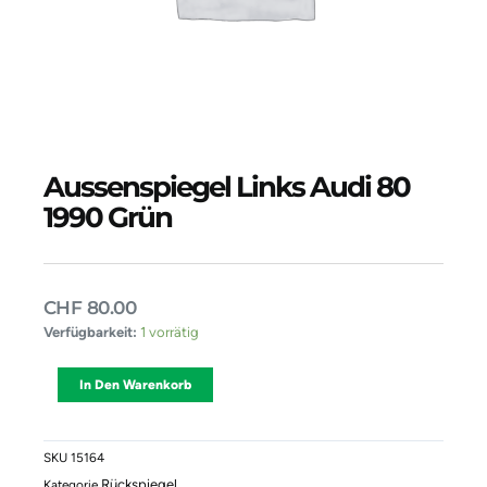
Aussenspiegel Links Audi 80
1990 Grün
CHF
80.00
Aussenspiegel
Verfügbarkeit:
1 vorrätig
Links
Audi
Alternative:
In Den Warenkorb
80
1990
Grün
Menge
SKU
15164
Rückspiegel
Kategorie