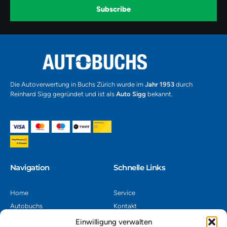
k
a
-
Subscribe
m
v
-
1
Alternative:
Die Autoverwertung in Buchs Zürich wurde im
Jahr 1953
durch
Reinhard Sigg gegründet und ist als
Auto Sigg
bekannt.
Navigation​
Schnelle Links
Home
Service
Autobuchs
Kontakt
Autoverwertung
Impressum
Einwilligung verwalten