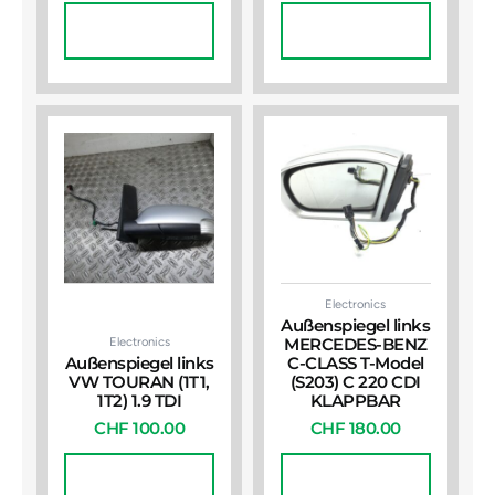
In Den
In Den
Warenkorb
Warenkorb
Electronics
Außenspiegel links
Electronics
MERCEDES-BENZ
Außenspiegel links
C-CLASS T-Model
VW TOURAN (1T1,
(S203) C 220 CDI
1T2) 1.9 TDI
KLAPPBAR
CHF
100.00
CHF
180.00
In Den
In Den
Warenkorb
Warenkorb