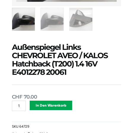
Außenspiegel Links
CHEVROLET AVEO / KALOS
Hatchback (T200) 1.4 16V
E4012278 20061
CHF
70.00
Außenspiegel
Alternative:
In Den Warenkorb
Links
CHEVROLET
AVEO
/
SKU
64729
KALOS