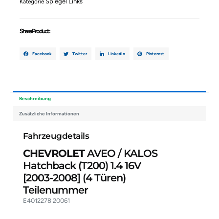
Spiegel Links
Kategorie
Hatchback
(T200)
1.4
Share Product :
16V
E4012278
20061
Facebook
Twitter
LinkedIn
Pinterest
Menge
Beschreibung
Zusätzliche Informationen
Fahrzeugdetails
CHEVROLET
AVEO / KALOS
Hatchback (T200) 1.4 16V
[2003-2008]
(4 Türen)
Teilenummer
E4012278 20061