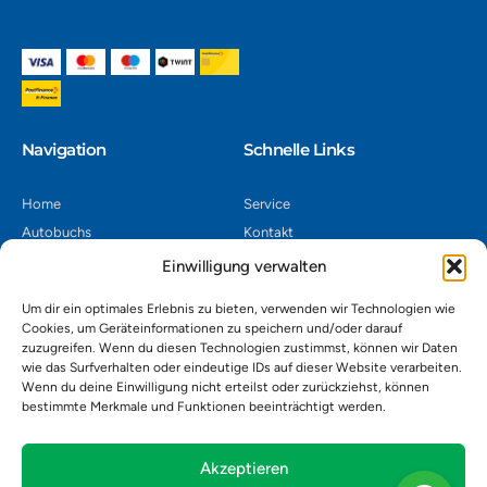
Navigation​
Schnelle Links
Home
Service
Autobuchs
Kontakt
Autoverwertung
Impressum
Einwilligung verwalten
Autoankauf
Datenschutz
Um dir ein optimales Erlebnis zu bieten, verwenden wir Technologien wie
Shop
AGB
Cookies, um Geräteinformationen zu speichern und/oder darauf
zuzugreifen. Wenn du diesen Technologien zustimmst, können wir Daten
Kontakt
wie das Surfverhalten oder eindeutige IDs auf dieser Website verarbeiten.
Wenn du deine Einwilligung nicht erteilst oder zurückziehst, können
bestimmte Merkmale und Funktionen beeinträchtigt werden.
Autoverwertung Khatib GmbH, Riedackerweg 14, 8107 Buchs,
Schweiz
admin@autobuchs.ch
Akzeptieren