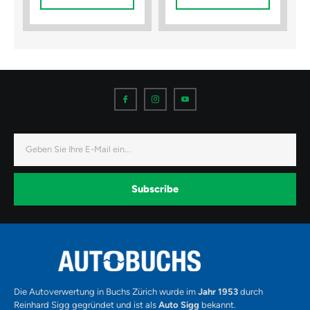
I
I
I
c
c
c
o
o
o
n
n
n
-
-
-
f
i
y
a
n
o
E-
c
s
u
Mail
e
t
t
b
a
u
o
g
b
o
r
e
k
a
-
Subscribe
m
v
-
1
Alternative:
Die Autoverwertung in Buchs Zürich wurde im
Jahr 1953
durch
Reinhard Sigg gegründet und ist als
Auto Sigg
bekannt.