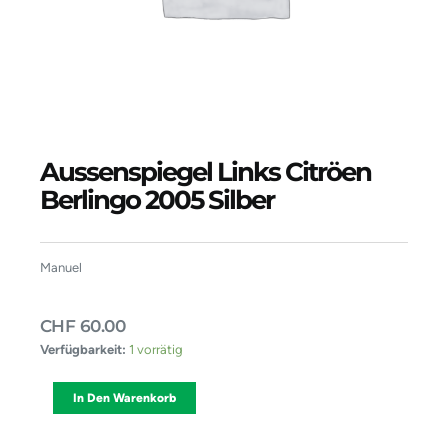
Aussenspiegel Links Citröen
Berlingo 2005 Silber
Manuel
CHF
60.00
Aussenspiegel
Verfügbarkeit:
1 vorrätig
Links
Citröen
Alternative:
In Den Warenkorb
Berlingo
2005
Silber