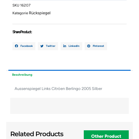
Menge
SKU
16207
Rückspiegel
Kategorie
Share Product :
Facebook
Twitter
LinkedIn
Pinterest
Beschreibung
Aussenspiegel Links Citröen Berlingo 2005 Silber
Related Products
Other Product