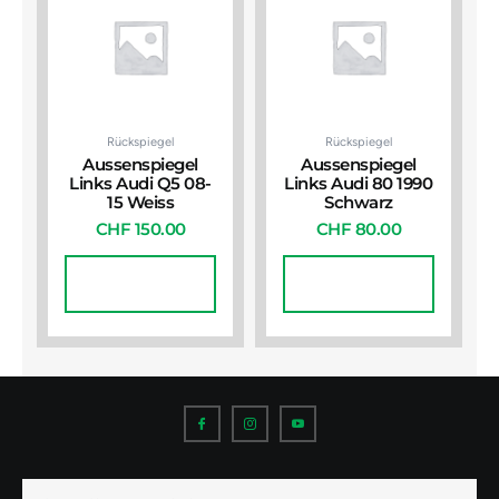
Rückspiegel
Rückspiegel
Aussenspiegel
Aussenspiegel
Links Audi Q5 08-
Links Audi 80 1990
15 Weiss
Schwarz
CHF
150.00
CHF
80.00
In Den
In Den
Warenkorb
Warenkorb
I
I
I
c
c
c
o
o
o
n
n
n
-
-
-
f
i
y
a
n
o
E-
c
s
u