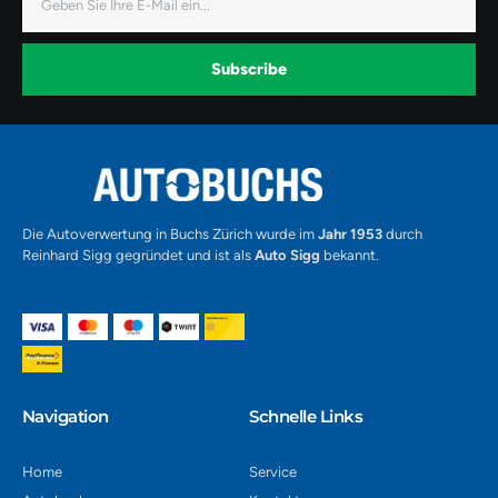
Mail
e
t
t
b
a
u
o
g
b
o
r
e
k
a
-
Subscribe
m
v
-
1
Alternative:
Die Autoverwertung in Buchs Zürich wurde im
Jahr 1953
durch
Reinhard Sigg gegründet und ist als
Auto Sigg
bekannt.
Navigation​
Schnelle Links
Home
Service