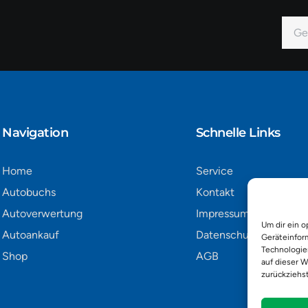
E-
Mail
Alter
Navigation​
Schnelle Links
Home
Service
Autobuchs
Kontakt
Autoverwertung
Impressum
Um dir ein o
Autoankauf
Datenschutz
Geräteinfor
Technologie
Shop
AGB
auf dieser W
zurückziehs