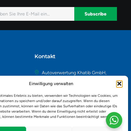
Subscribe
native:
Kontakt
Autoverwertung Khatib GmbH,
Riedackerweg 14, 8107 Buchs,
Einwilligung verwalten
Schweiz
admin@autobuchs.ch
ptimales Erlebnis zu bieten, verwenden wir Technologien wie Cookies, um
mationen zu speichern und/oder darauf zuzugreifen. Wenn du diesen
043 243 50 30
n zustimmst, können wir Daten wie das Surfverhalten oder eindeutige IDs
ebsite verarbeiten. Wenn du deine Einwilligung nicht erteilst oder
t, können bestimmte Merkmale und Funktionen beeinträchtigt werden.