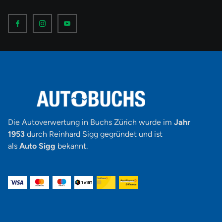
I
I
I
c
c
c
o
o
o
n
n
n
-
-
-
f
i
y
a
n
o
c
s
u
e
t
t
b
a
u
o
g
b
o
r
e
k
a
-
m
v
-
1
Die Autoverwertung in Buchs Zürich wurde im
Jahr
1953
durch Reinhard Sigg gegründet und ist
als
Auto Sigg
bekannt.