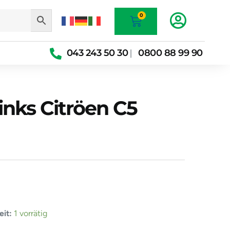
Warenkorb
0
043 243 50 30
0800 88 99 90
|
inks Citröen C5
gel
it:
1 vorrätig