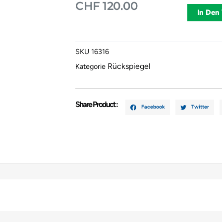
CHF
120.00
Citröen
In Den
C5
2009
Schwarz
SKU
16316
Menge
Rückspiegel
Kategorie
Share Product :
Facebook
Twitter