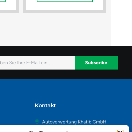
Subscribe
native:
Kontakt
Autoverwertung Khatib GmbH,
Riedackerweg 14, 8107 Buchs,