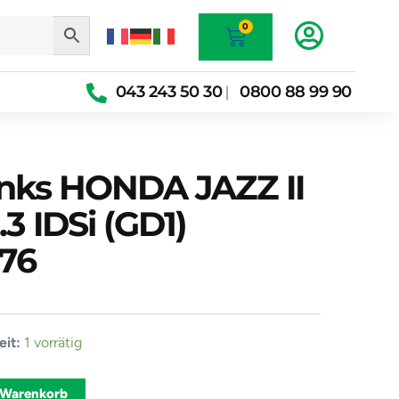
Warenkorb
0
043 243 50 30
0800 88 99 90
|
inks HONDA JAZZ II
.3 IDSi (GD1)
176
el
it:
1 vorrätig
Alternative:
 Warenkorb