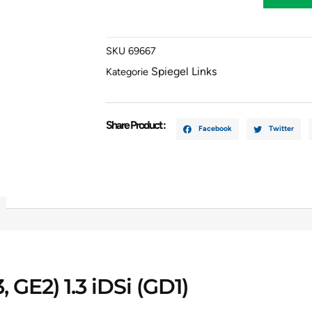
JAZZ
II
(GD_,
SKU
69667
GE3,
Spiegel Links
GE2)
Kategorie
1.3
IDSi
(GD1)
Share Product :
Facebook
Twitter
E4012176
E4022176
Menge
 GE2) 1.3 iDSi (GD1)