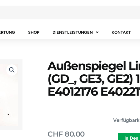
ERTUNG
SHOP
DIENSTLEISTUNGEN
KONTAKT
Außenspiegel L
(GD_, GE3, GE2) 1
E4012176 E4022
Außenspieg
Verfügbarke
Links
CHF
80.00
HONDA
In Den