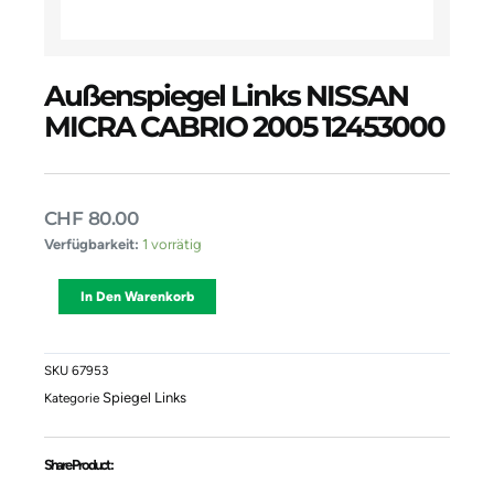
Außenspiegel Links NISSAN
MICRA CABRIO 2005 12453000
CHF
80.00
Außenspiegel
Verfügbarkeit:
1 vorrätig
Links
NISSAN
Alternative:
In Den Warenkorb
MICRA
CABRIO
2005
12453000
SKU
67953
Menge
Spiegel Links
Kategorie
Share Product :