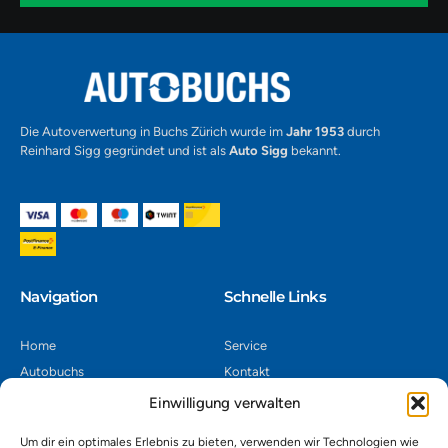
1
Alternative:
Die Autoverwertung in Buchs Zürich wurde im
Jahr 1953
durch
Reinhard Sigg gegründet und ist als
Auto Sigg
bekannt.
Navigation​
Schnelle Links
Home
Service
Autobuchs
Kontakt
Autoverwertung
Impressum
Einwilligung verwalten
Autoankauf
Datenschutz
Um dir ein optimales Erlebnis zu bieten, verwenden wir Technologien wie