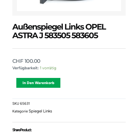
Außenspiegel Links OPEL
ASTRA J 583505 583605
CHF
100.00
Außenspiegel
Verfügbarkeit:
1 vorrätig
Links
OPEL
Alternative:
In Den Warenkorb
ASTRA
J
583505
583605
SKU
65631
Menge
Spiegel Links
Kategorie
Share Product :