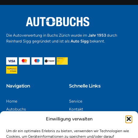
Die Autoverwertung in Buchs Zürich wurde im
Jahr 1953
durch
Reinhard Sigg gegründet und ist als
Auto Sigg
bekannt.
Navigation​
Schnelle Links
Home
Service
Autobuchs
Kontakt
Autoverwertung
Impressum
Einwilligung verwalten
Autoankauf
Datenschutz
Um dir ein optimales Erlebnis zu bieten, verwenden wir Technologien wie
Shop
AGB
Cookies, um Geräteinformationen zu speichern und/oder darauf