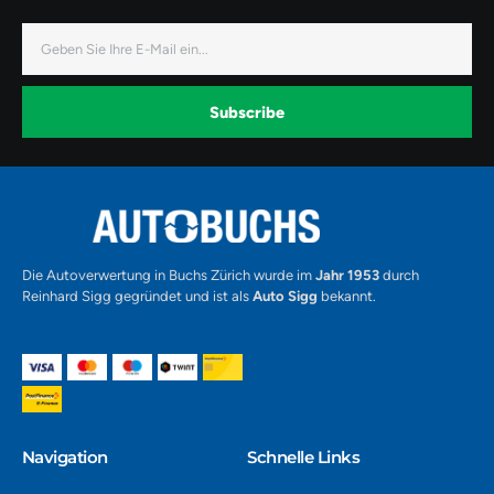
-
-
-
f
i
y
a
n
o
E-
c
s
u
Mail
e
t
t
b
a
u
o
g
b
o
r
e
k
a
-
Subscribe
m
v
-
1
Alternative:
Die Autoverwertung in Buchs Zürich wurde im
Jahr 1953
durch
Reinhard Sigg gegründet und ist als
Auto Sigg
bekannt.
Navigation​
Schnelle Links