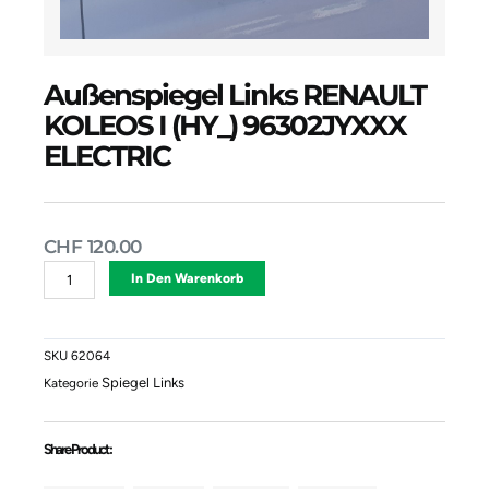
Außenspiegel Links RENAULT
KOLEOS I (HY_) 96302JYXXX
ELECTRIC
CHF
120.00
Außenspiegel
Alternative:
In Den Warenkorb
Links
RENAULT
KOLEOS
I
SKU
62064
(HY_)
Spiegel Links
Kategorie
96302JYXXX
ELECTRIC
Menge
Share Product :