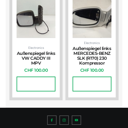
Electronics
Electronics
Außenspiegel links
Außenspiegel links
MERCEDES-BENZ
VW CADDY III
SLK (R170) 230
MPV
Kompressor
CHF
100.00
CHF
100.00
In Den
In Den
Warenkorb
Warenkorb
I
I
I
c
c
c
o
o
o
n
n
n