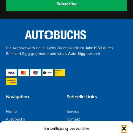
k
a
-
Subscribe
m
v
-
1
Alternative:
Die Autoverwertung in Buchs Zürich wurde im
Jahr 1953
durch
Reinhard Sigg gegründet und ist als
Auto Sigg
bekannt.
Navigation​
Schnelle Links
Home
Service
Autobuchs
Kontakt
Autoverwertung
Impressum
Einwilligung verwalten