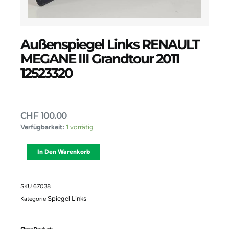
Außenspiegel Links RENAULT
MEGANE III Grandtour 2011
12523320
CHF
100.00
Außenspiegel
Verfügbarkeit:
1 vorrätig
Links
RENAULT
Alternative:
In Den Warenkorb
MEGANE
III
Grandtour
2011
SKU
67038
12523320
Spiegel Links
Kategorie
Menge