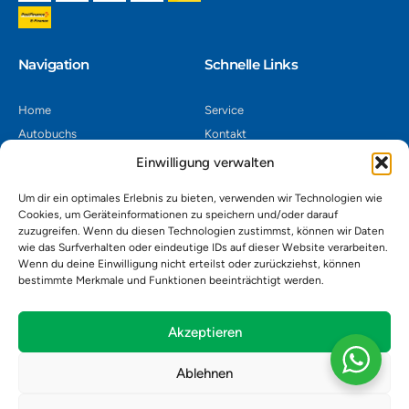
Navigation​
Schnelle Links
Home
Service
Autobuchs
Kontakt
Autoverwertung
Impressum
Einwilligung verwalten
Autoankauf
Datenschutz
Um dir ein optimales Erlebnis zu bieten, verwenden wir Technologien wie
Shop
AGB
Cookies, um Geräteinformationen zu speichern und/oder darauf
zuzugreifen. Wenn du diesen Technologien zustimmst, können wir Daten
Kontakt
wie das Surfverhalten oder eindeutige IDs auf dieser Website verarbeiten.
Wenn du deine Einwilligung nicht erteilst oder zurückziehst, können
bestimmte Merkmale und Funktionen beeinträchtigt werden.
Autoverwertung Khatib GmbH, Riedackerweg 14, 8107 Buchs,
Schweiz
admin@autobuchs.ch
Akzeptieren
043 243 50 30
Ablehnen