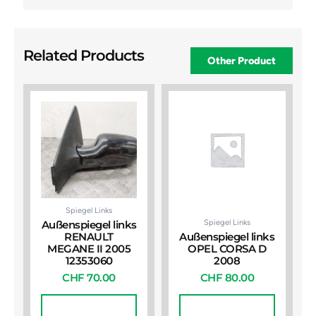
Related Products
Other Product
Spiegel Links
Spiegel Links
Außenspiegel links
RENAULT
Außenspiegel links
MEGANE II 2005
OPEL CORSA D
12353060
2008
CHF
70.00
CHF
80.00
In Den
In Den