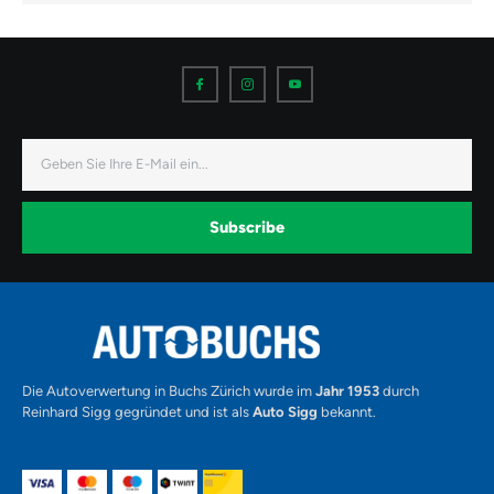
I
I
I
c
c
c
o
o
o
n
n
n
-
-
-
f
i
y
a
n
o
E-
c
s
u
Mail
e
t
t
b
a
u
o
g
b
o
r
e
k
a
-
Subscribe
m
v
-
1
Alternative:
Die Autoverwertung in Buchs Zürich wurde im
Jahr 1953
durch
Reinhard Sigg gegründet und ist als
Auto Sigg
bekannt.