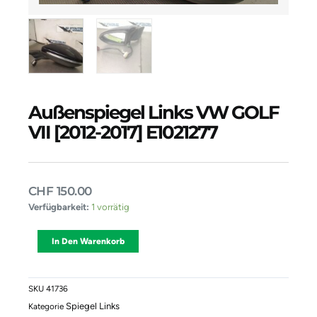
Außenspiegel Links VW GOLF
VII [2012-2017] E1021277
CHF
150.00
Außenspiegel
Verfügbarkeit:
1 vorrätig
Links
VW
Alternative:
In Den Warenkorb
GOLF
VII
[2012-
2017]
SKU
41736
E1021277
Spiegel Links
Kategorie
Menge