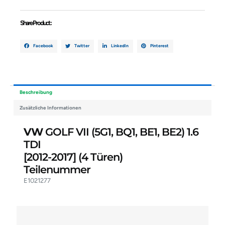
Share Product :
Facebook
Twitter
LinkedIn
Pinterest
Beschreibung
Zusätzliche Informationen
VW
GOLF VII (5G1, BQ1, BE1, BE2) 1.6
TDI
[2012-2017]
(4 Türen)
Teilenummer
E1021277