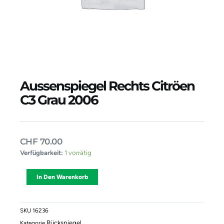
Aussenspiegel Rechts Citröen
C3 Grau 2006
CHF
70.00
Aussenspiegel
Verfügbarkeit:
1 vorrätig
Rechts
Citröen
Alternative:
In Den Warenkorb
C3
Grau
2006
Menge
SKU
16236
Rückspiegel
Kategorie