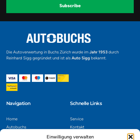
k
a
-
Subscribe
m
v
-
1
Alternative:
Die Autoverwertung in Buchs Zürich wurde im
Jahr 1953
durch
Reinhard Sigg gegründet und ist als
Auto Sigg
bekannt.
Navigation​
Schnelle Links
Home
Service
Autobuchs
Kontakt
Autoverwertung
Impressum
Einwilligung verwalten