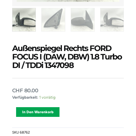
Außenspiegel Rechts FORD
FOCUS I (DAW, DBW) 1.8 Turbo
DI / TDDi 1347098
CHF
80.00
Außenspiegel
Verfügbarkeit:
1 vorrätig
Rechts
FORD
Alternative:
In Den Warenkorb
FOCUS
I
(DAW,
DBW)
SKU
68762