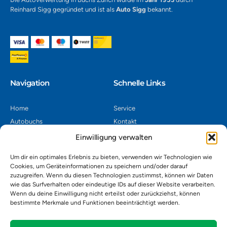
Reinhard Sigg gegründet und ist als
Auto Sigg
bekannt.
Navigation​
Schnelle Links
Home
Service
Autobuchs
Kontakt
Autoverwertung
Impressum
Einwilligung verwalten
Autoankauf
Datenschutz
Um dir ein optimales Erlebnis zu bieten, verwenden wir Technologien wie
Shop
AGB
Cookies, um Geräteinformationen zu speichern und/oder darauf
zuzugreifen. Wenn du diesen Technologien zustimmst, können wir Daten
Kontakt
wie das Surfverhalten oder eindeutige IDs auf dieser Website verarbeiten.
Wenn du deine Einwilligung nicht erteilst oder zurückziehst, können
bestimmte Merkmale und Funktionen beeinträchtigt werden.
Autoverwertung Khatib GmbH, Riedackerweg 14, 8107 Buchs,
Schweiz