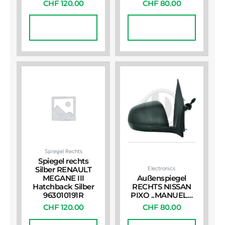
CHF
120.00
CHF
80.00
In Den
In Den
Warenkorb
Warenkorb
Spiegel Rechts
Spiegel rechts
Electronics
Silber RENAULT
MEGANE III
Außenspiegel
Hatchback Silber
RECHTS NISSAN
963010191R
PIXO ..MANUEL…
CHF
120.00
CHF
80.00