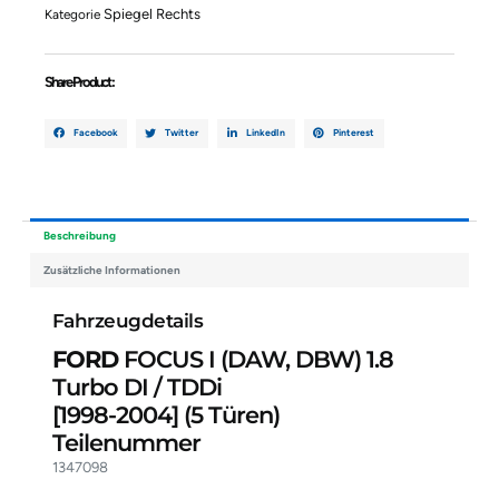
1.8
Spiegel Rechts
Kategorie
Turbo
DI
/
Share Product :
TDDi
1347098
Menge
Facebook
Twitter
LinkedIn
Pinterest
Beschreibung
Zusätzliche Informationen
Fahrzeugdetails
FORD
FOCUS I (DAW, DBW) 1.8
Turbo DI / TDDi
[1998-2004]
(5 Türen)
Teilenummer
1347098