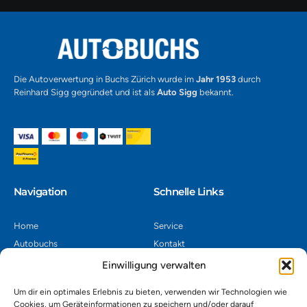
Alternative:
Die Autoverwertung in Buchs Zürich wurde im
Jahr 1953
durch
Reinhard Sigg gegründet und ist als
Auto Sigg
bekannt.
Navigation​
Schnelle Links
Home
Service
Autobuchs
Kontakt
Autoverwertung
Impressum
Einwilligung verwalten
Autoankauf
Datenschutz
Um dir ein optimales Erlebnis zu bieten, verwenden wir Technologien wie
Shop
AGB
Cookies, um Geräteinformationen zu speichern und/oder darauf