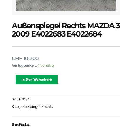
Außenspiegel Rechts MAZDA 3
2009 E4022683 E4022684
CHF
100.00
Außenspiegel
Verfügbarkeit:
1 vorrätig
Rechts
MAZDA
Alternative:
In Den Warenkorb
3
2009
E4022683
E4022684
SKU
67084
Menge
Spiegel Rechts
Kategorie
Share Product :