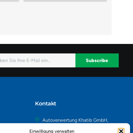
Subscribe
native:
Kontakt
Autoverwertung Khatib GmbH,
Riedackerweg 14, 8107 Buchs,
Einwilligung verwalten