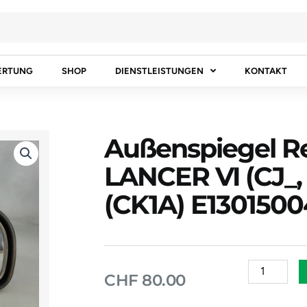
ERTUNG
SHOP
DIENSTLEISTUNGEN
KONTAKT
Außenspiegel R
LANCER VI (CJ_, 
(CK1A) E1301500
Außenspieg
CHF
80.00
Rechts
MITSUBISH