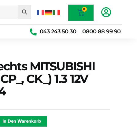
Warenkorb
0
043 243 50 30
0800 88 99 90
|
echts MITSUBISHI
CP_, CK_) 1.3 12V
4
el
Alternative:
In Den Warenkorb
I