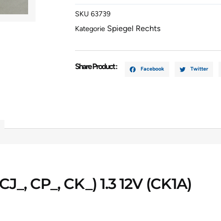
LANCER
SKU
63739
VI
Spiegel Rechts
Kategorie
(CJ_,
CP_,
CK_)
1.3
Share Product :
Facebook
Twitter
12V
(CK1A)
E13015004
Menge
J_, CP_, CK_) 1.3 12V (CK1A)