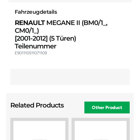
Fahrzeugdetails
RENAULT
MEGANE II (BM0/1_,
CM0/1_)
[2001-2012]
(5 Türen)
Teilenummer
E901110511071109
Related Products
Other Product