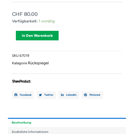
CHF
80.00
Außenspiegel
Verfügbarkeit:
1 vorrätig
Rechts
RENAULT
Alternative:
In Den Warenkorb
MEGANE
II
(BM0/1_,
CM0/1_)
SKU
67019
E901110511071109
Rückspiegel
Kategorie
Menge
Share Product :
Facebook
Twitter
LinkedIn
Pinterest
Beschreibung
Zusätzliche Informationen