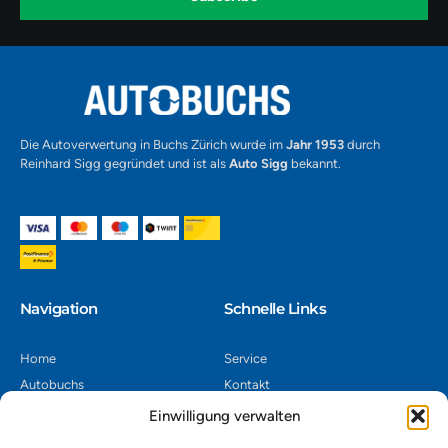
-
1
Alternative:
Die Autoverwertung in Buchs Zürich wurde im
Jahr 1953
durch
Reinhard Sigg gegründet und ist als
Auto Sigg
bekannt.
Navigation​
Schnelle Links
Home
Service
Autobuchs
Kontakt
Autoverwertung
Impressum
Einwilligung verwalten
Autoankauf
Datenschutz