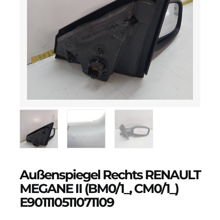
Außenspiegel Rechts RENAULT
MEGANE II (BM0/1_, CM0/1_)
E901110511071109