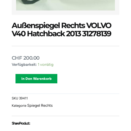
Außenspiegel Rechts VOLVO
V40 Hatchback 2013 31278139
CHF
200.00
Außenspiegel
Verfügbarkeit:
1 vorrätig
Rechts
VOLVO
Alternative:
In Den Warenkorb
V40
Hatchback
2013
31278139
SKU
39411
Menge
Spiegel Rechts
Kategorie
Share Product :