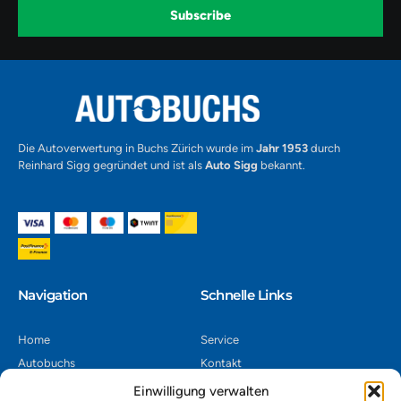
k
a
-
Subscribe
m
v
-
1
Alternative:
Die Autoverwertung in Buchs Zürich wurde im
Jahr 1953
durch
Reinhard Sigg gegründet und ist als
Auto Sigg
bekannt.
Navigation​
Schnelle Links
Home
Service
Autobuchs
Kontakt
Autoverwertung
Impressum
Einwilligung verwalten