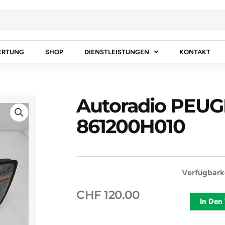
ERTUNG
SHOP
DIENSTLEISTUNGEN
KONTAKT
Autoradio PEUG
861200H010
Autoradio
Verfügbarke
PEUGEOT
CHF
120.00
107
In Den
861200H01
Menge