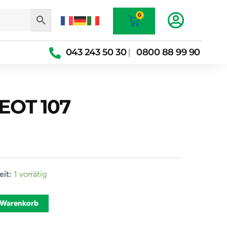
Warenkorb
0
043 243 50 30
0800 88 99 90
|
EOT 107
it:
1 vorrätig
Alternative:
 Warenkorb
0