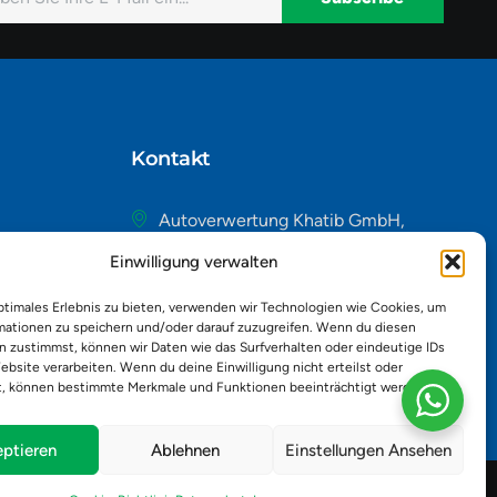
native:
Kontakt
Autoverwertung Khatib GmbH,
Riedackerweg 14, 8107 Buchs,
Einwilligung verwalten
Schweiz
admin@autobuchs.ch
ptimales Erlebnis zu bieten, verwenden wir Technologien wie Cookies, um
mationen zu speichern und/oder darauf zuzugreifen. Wenn du diesen
043 243 50 30
n zustimmst, können wir Daten wie das Surfverhalten oder eindeutige IDs
ebsite verarbeiten. Wenn du deine Einwilligung nicht erteilst oder
t, können bestimmte Merkmale und Funktionen beeinträchtigt werden.
ptieren
Ablehnen
Einstellungen Ansehen