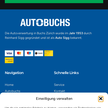
-
1
Alternative:
Die Autoverwertung in Buchs Zürich wurde im
Jahr 1953
durch
Reinhard Sigg gegründet und ist als
Auto Sigg
bekannt.
Navigation​
Schnelle Links
Home
Service
Autobuchs
Kontakt
Autoverwertung
Impressum
Einwilligung verwalten
Autoankauf
Datenschutz