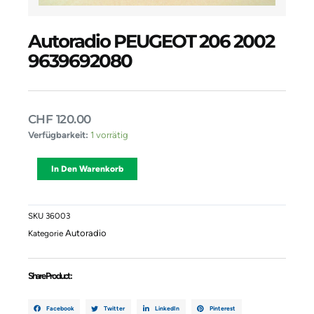
Autoradio PEUGEOT 206 2002
9639692080
CHF
120.00
Autoradio
Verfügbarkeit:
1 vorrätig
PEUGEOT
206
Alternative:
In Den Warenkorb
2002
9639692080
Menge
SKU
36003
Autoradio
Kategorie
Share Product :
Facebook
Twitter
LinkedIn
Pinterest