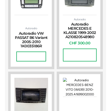
Autoradio
Autoradio
MERCEDES E
Autoradio
KLASSE 1999-2002
Autoradio VW
A210820548980
PASSAT B6 Variant
2005-2010
CHF
300.00
1K0035186R
In Den
Weiterlesen
Warenkorb