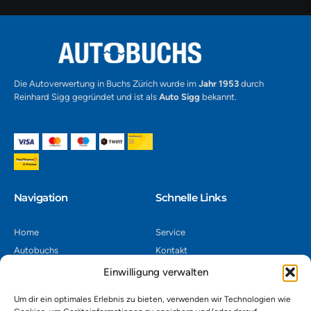
Alternative:
Die Autoverwertung in Buchs Zürich wurde im
Jahr 1953
durch
Reinhard Sigg gegründet und ist als
Auto Sigg
bekannt.
Navigation​
Schnelle Links
Home
Service
Autobuchs
Kontakt
Autoverwertung
Impressum
Einwilligung verwalten
Autoankauf
Datenschutz
Um dir ein optimales Erlebnis zu bieten, verwenden wir Technologien wie
Shop
AGB