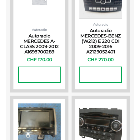
Autoradio
Autoradio
Autoradio
Autoradio
MERCEDES-BENZ
MERCEDES A-
(W212) E 220 CDI
CLASS 2009-2012
2009-2016
A1698700289
A2129052401
CHF
170.00
CHF
270.00
In Den
In Den
Warenkorb
Warenkorb