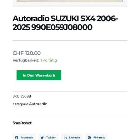
Autoradio SUZUKI SX4 2006-
2025 990E059J08000
CHF
120.00
Autoradio
Verfügbarkeit:
1 vorrätig
SUZUKI
SX4
Alternative:
In Den Warenkorb
2006-
2025
990E059J08000
Menge
SKU
35688
Autoradio
Kategorie
Share Product :
Facebook
Twitter
LinkedIn
Pinterest