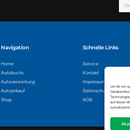
E-
Mail
Alter
Navigation​
Schnelle Links
Home
Service
Autobuchs
Kontakt
Autoverwertung
Impressum
Um dir ein o
Autoankauf
Datenschutz
Geräteinfor
Technologie
Shop
AGB
auf dieser W
zurückziehs
Akze