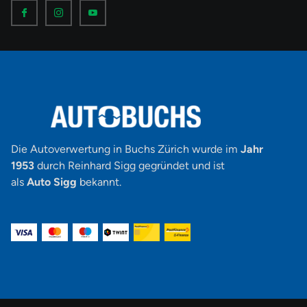
I
I
I
c
c
c
o
o
o
n
n
n
-
-
-
f
i
y
a
n
o
c
s
u
e
t
t
b
a
u
o
g
b
o
r
e
k
a
-
m
v
-
1
Die Autoverwertung in Buchs Zürich wurde im
Jahr
1953
durch Reinhard Sigg gegründet und ist
als
Auto Sigg
bekannt.