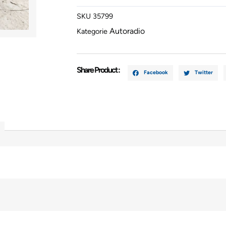
861206402
SKU
35799
Menge
Autoradio
Kategorie
Share Product :
Facebook
Twitter