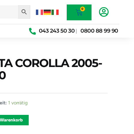
Warenkorb
0
043 243 50 30
0800 88 99 90
|
OTA COROLLA 2005-
0
it:
1 vorrätig
Alternative:
 Warenkorb