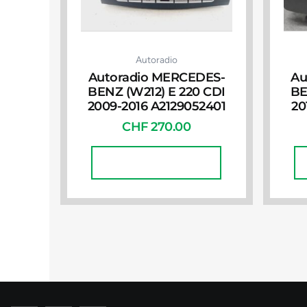
Autoradio
Autoradio MERCEDES-
Au
BENZ (W212) E 220 CDI
BE
2009-2016 A2129052401
20
CHF
270.00
In Den Warenkorb