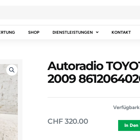
ERTUNG
SHOP
DIENSTLEISTUNGEN
KONTAKT
Autoradio TOY
2009 861206402
Autoradio
Verfügbarke
TOYOTA
CHF
320.00
COROLLA
In Den
2005-
2009