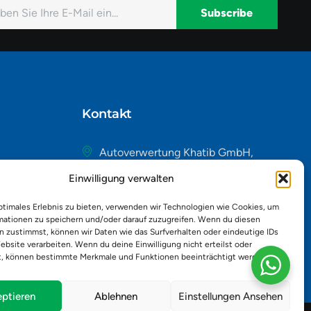
Subscribe
native:
Kontakt
Autoverwertung Khatib GmbH,
Riedackerweg 14, 8107 Buchs,
Einwilligung verwalten
Schweiz
admin@autobuchs.ch
ptimales Erlebnis zu bieten, verwenden wir Technologien wie Cookies, um
mationen zu speichern und/oder darauf zuzugreifen. Wenn du diesen
043 243 50 30
n zustimmst, können wir Daten wie das Surfverhalten oder eindeutige IDs
ebsite verarbeiten. Wenn du deine Einwilligung nicht erteilst oder
t, können bestimmte Merkmale und Funktionen beeinträchtigt werden.
ptieren
Ablehnen
Einstellungen Ansehen