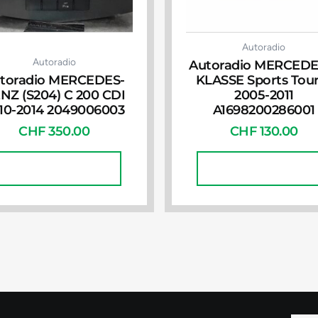
Autoradio
Autoradio
Autoradio MERCEDE
toradio MERCEDES-
KLASSE Sports Tou
NZ (S204) C 200 CDI
2005-2011
10-2014 2049006003
A1698200286001
CHF
350.00
CHF
130.00
In Den Warenkorb
In Den Warenkorb