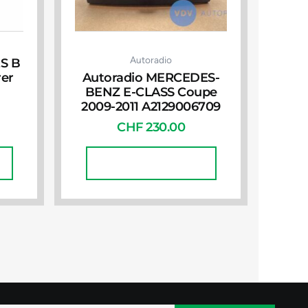
Autoradio
S B
rer
Autoradio MERCEDES-
BENZ E-CLASS Coupe
2009-2011 A2129006709
CHF
230.00
In Den Warenkorb