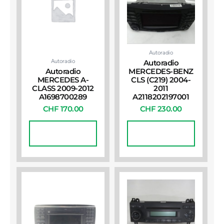
Autoradio
Autoradio
Autoradio
Autoradio
MERCEDES-BENZ
MERCEDES A-
CLS (C219) 2004-
CLASS 2009-2012
2011
A1698700289
A2118202197001
CHF
170.00
CHF
230.00
In Den
In Den
Warenkorb
Warenkorb