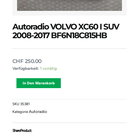
Autoradio VOLVO XC60 I SUV
2008-2017 BF6N18C815HB
CHF
250.00
Autoradio
Verfügbarkeit:
1 vorrätig
VOLVO
XC60
Alternative:
In Den Warenkorb
I
SUV
2008-
2017
SKU
35381
BF6N18C815HB
Autoradio
Kategorie
Menge
Share Product :