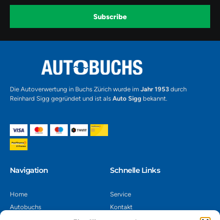
o
g
b
o
r
e
k
a
-
Subscribe
m
v
-
1
Alternative:
Die Autoverwertung in Buchs Zürich wurde im
Jahr 1953
durch
Reinhard Sigg gegründet und ist als
Auto Sigg
bekannt.
Navigation​
Schnelle Links
Home
Service
Autobuchs
Kontakt
Autoverwertung
Impressum