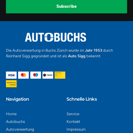
o
r
e
k
a
-
Subscribe
m
v
-
1
Alternative:
Die Autoverwertung in Buchs Zürich wurde im
Jahr 1953
durch
Reinhard Sigg gegründet und ist als
Auto Sigg
bekannt.
Navigation​
Schnelle Links
Home
Service
Autobuchs
Kontakt
Autoverwertung
Impressum