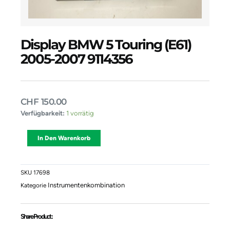
Display BMW 5 Touring (E61)
2005-2007 9114356
CHF
150.00
Display
Verfügbarkeit:
1 vorrätig
BMW
5
Alternative:
In Den Warenkorb
Touring
(E61)
2005-
2007
SKU
17698
9114356
Instrumentenkombination
Kategorie
Menge
Share Product :