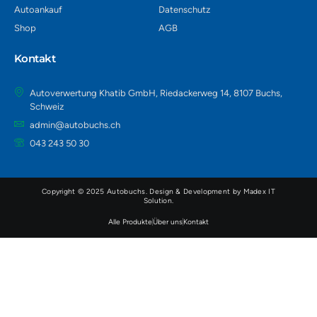
Autoankauf
Datenschutz
Shop
AGB
Kontakt
Autoverwertung Khatib GmbH, Riedackerweg 14, 8107 Buchs,
Schweiz
admin@autobuchs.ch
043 243 50 30
Copyright © 2025 Autobuchs. Design & Development by
Madex IT
Solution
.
Alle Produkte
Über uns
Kontakt