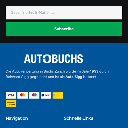
-
-
-
f
i
y
a
n
o
E-
c
s
u
Mail
e
t
t
b
a
u
o
g
b
o
r
e
k
a
-
Subscribe
m
v
-
1
Alternative:
Die Autoverwertung in Buchs Zürich wurde im
Jahr 1953
durch
Reinhard Sigg gegründet und ist als
Auto Sigg
bekannt.
Navigation​
Schnelle Links