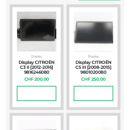
Display
Display
Display CITROËN
Display CITROËN
C3 II [2012-2016]
C5 III [2008-2015]
9816246080
9801020080
CHF
200.00
CHF
250.00
In Den
In Den
Warenkorb
Warenkorb