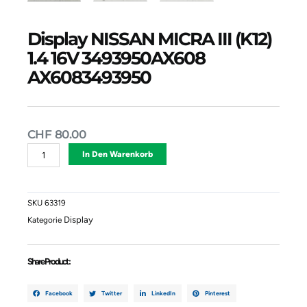
Display NISSAN MICRA III (K12)
1.4 16V 3493950AX608
AX6083493950
CHF
80.00
Display
Alternative:
In Den Warenkorb
NISSAN
MICRA
III
(K12)
SKU
63319
1.4
Display
Kategorie
16V
3493950AX608
AX6083493950
Share Product :
Menge
Facebook
Twitter
LinkedIn
Pinterest