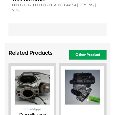
06F133062G | 06F133062Q | A2C53044094 | SIEMENS/ |
VDO
Related Products
Other Product
Drosselklappe
Drosselklappe