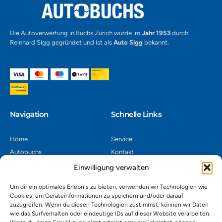
Die Autoverwertung in Buchs Zürich wurde im
Jahr 1953
durch
Reinhard Sigg gegründet und ist als
Auto Sigg
bekannt.
Navigation​
Schnelle Links
Home
Service
Autobuchs
Kontakt
Autoverwertung
Impressum
Einwilligung verwalten
Autoankauf
Datenschutz
Um dir ein optimales Erlebnis zu bieten, verwenden wir Technologien wie
Shop
AGB
Cookies, um Geräteinformationen zu speichern und/oder darauf
zuzugreifen. Wenn du diesen Technologien zustimmst, können wir Daten
Kontakt
wie das Surfverhalten oder eindeutige IDs auf dieser Website verarbeiten.