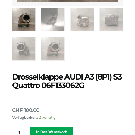
Drosselklappe AUDI A3 (8P1) S3
Quattro 06F133062G
CHF
100.00
Drosselklappe
Verfügbarkeit:
2 vorrätig
AUDI
A3
Alternative:
In Den Warenkorb
(8P1)