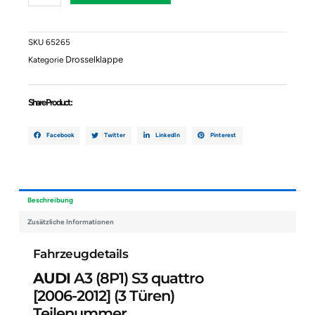
S3
Quattro
06F133062G
SKU
65265
Menge
Drosselklappe
Kategorie
Share Product :
Facebook
Twitter
LinkedIn
Pinterest
Beschreibung
Zusätzliche Informationen
Fahrzeugdetails
AUDI
A3 (8P1) S3 quattro
[2006-2012]
(3 Türen)
Teilenummer