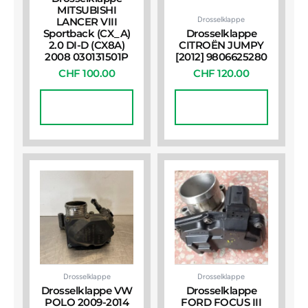
MITSUBISHI
Drosselklappe
LANCER VIII
Sportback (CX_A)
Drosselklappe
2.0 DI-D (CX8A)
CITROËN JUMPY
2008 030131501P
[2012] 9806625280
CHF
100.00
CHF
120.00
In Den
In Den
Warenkorb
Warenkorb
Drosselklappe
Drosselklappe
Drosselklappe VW
Drosselklappe
POLO 2009-2014
FORD FOCUS III