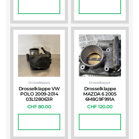
In Den
In Den
Warenkorb
Warenkorb
Drosselklappe
Drosselklappe
Drosselklappe VW
Drosselklappe
POLO 2009-2014
MAZDA 6 2005
03L128063R
6M8G9F991A
CHF
80.00
CHF
120.00
In Den
In Den
Warenkorb
Warenkorb