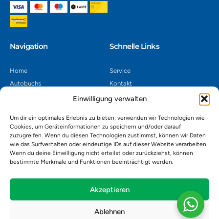
Navigation​
Schnelle Links
Home
Service
Autobuchs
Kontakt
Autoverwertung
Impressum
Einwilligung verwalten
Autoankauf
Datenschutz
Um dir ein optimales Erlebnis zu bieten, verwenden wir Technologien wie
Shop
AGB
Cookies, um Geräteinformationen zu speichern und/oder darauf
zuzugreifen. Wenn du diesen Technologien zustimmst, können wir Daten
Kontakt
wie das Surfverhalten oder eindeutige IDs auf dieser Website verarbeiten.
Wenn du deine Einwilligung nicht erteilst oder zurückziehst, können
bestimmte Merkmale und Funktionen beeinträchtigt werden.
Autoverwertung Khatib GmbH, Riedackerweg 14, 8107 Buchs,
Schweiz
admin@autobuchs.ch
Akzeptieren
043 243 50 30
Ablehnen