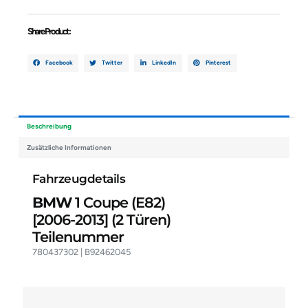
Share Product :
Facebook
Twitter
LinkedIn
Pinterest
Beschreibung
Zusätzliche Informationen
Fahrzeugdetails
BMW
1 Coupe (E82)
[2006-2013]
(2 Türen)
Teilenummer
780437302 | B92462045