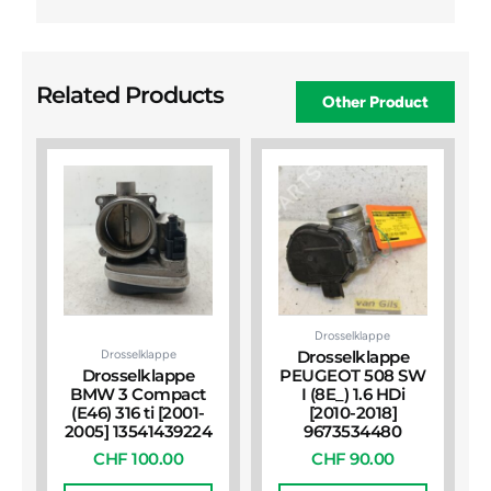
Related Products
Other Product
Drosselklappe
Drosselklappe
Drosselklappe
Drosselklappe
PEUGEOT 508 SW
BMW 3 Compact
I (8E_) 1.6 HDi
(E46) 316 ti [2001-
[2010-2018]
2005] 13541439224
9673534480
CHF
100.00
CHF
90.00