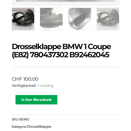
Drosselklappe BMW 1 Coupe
(E82) 780437302 B92462045
CHF
100.00
Drosselklappe
Verfügbarkeit:
1 vorrätig
BMW
1
Alternative:
In Den Warenkorb
Coupe
(E82)
780437302
B92462045
SKU
68340
Menge
Drosselklappe
Kategorie