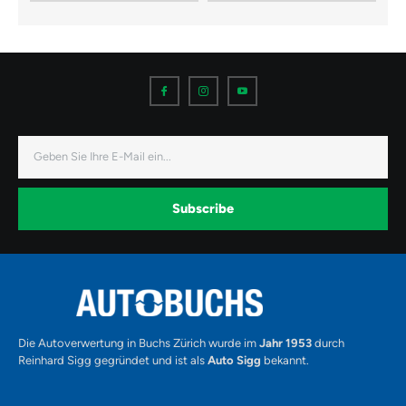
I
I
I
c
c
c
o
o
o
n
n
n
-
-
-
f
i
y
a
n
o
E-
c
s
u
Mail
e
t
t
b
a
u
o
g
b
o
r
e
k
a
-
Subscribe
m
v
-
1
Alternative:
Die Autoverwertung in Buchs Zürich wurde im
Jahr 1953
durch
Reinhard Sigg gegründet und ist als
Auto Sigg
bekannt.