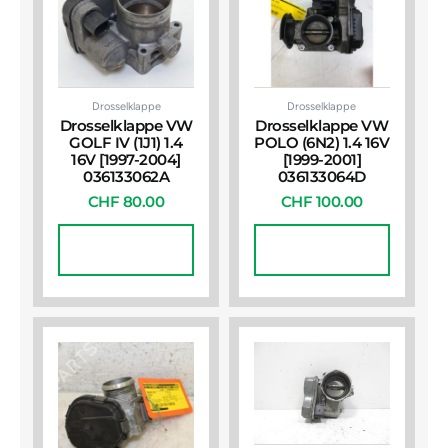
Drosselklappe
Drosselklappe
Drosselklappe VW
Drosselklappe VW
GOLF IV (1J1) 1.4
POLO (6N2) 1.4 16V
16V [1997-2004]
[1999-2001]
036133062A
036133064D
CHF
80.00
CHF
100.00
In Den
In Den
Warenkorb
Warenkorb