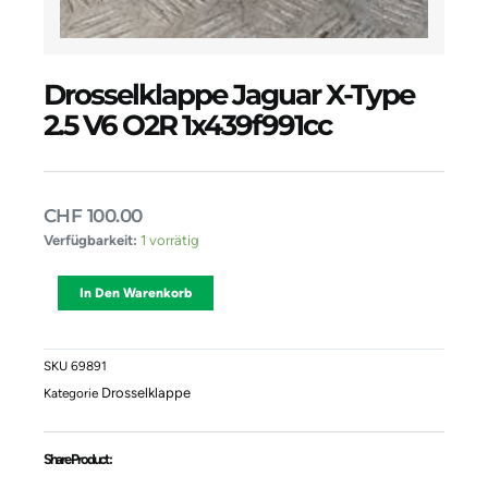
Drosselklappe Jaguar X-Type
2.5 V6 O2R 1x439f991cc
CHF
100.00
Drosselklappe
Verfügbarkeit:
1 vorrätig
Jaguar
X-
Alternative:
In Den Warenkorb
Type
2.5
V6
O2R
SKU
69891
1x439f991cc
Drosselklappe
Kategorie
Menge
Share Product :