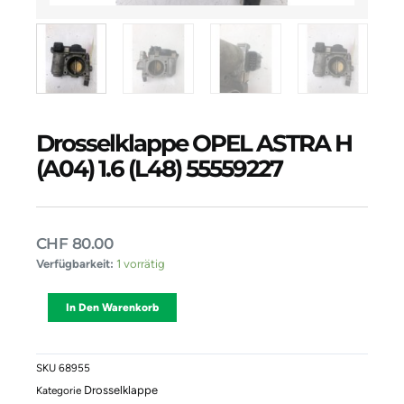
Drosselklappe OPEL ASTRA H
(A04) 1.6 (L48) 55559227
CHF
80.00
Drosselklappe
Verfügbarkeit:
1 vorrätig
OPEL
ASTRA
Alternative:
In Den Warenkorb
H
(A04)
1.6
(L48)
SKU
68955
55559227
Drosselklappe
Kategorie
Menge