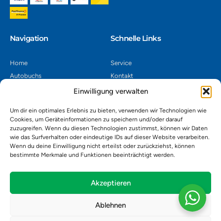
Navigation​
Schnelle Links
Home
Service
Autobuchs
Kontakt
Autoverwertung
Impressum
Einwilligung verwalten
Autoankauf
Datenschutz
Um dir ein optimales Erlebnis zu bieten, verwenden wir Technologien wie
Shop
AGB
Cookies, um Geräteinformationen zu speichern und/oder darauf
zuzugreifen. Wenn du diesen Technologien zustimmst, können wir Daten
Kontakt
wie das Surfverhalten oder eindeutige IDs auf dieser Website verarbeiten.
Wenn du deine Einwilligung nicht erteilst oder zurückziehst, können
bestimmte Merkmale und Funktionen beeinträchtigt werden.
Autoverwertung Khatib GmbH, Riedackerweg 14, 8107 Buchs,
Schweiz
admin@autobuchs.ch
Akzeptieren
043 243 50 30
Ablehnen