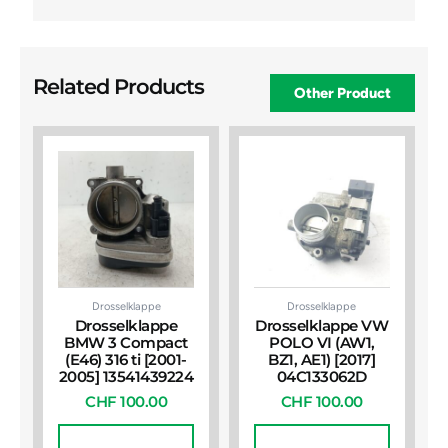
Related Products
Other Product
Drosselklappe
Drosselklappe
Drosselklappe
Drosselklappe VW
BMW 3 Compact
POLO VI (AW1,
(E46) 316 ti [2001-
BZ1, AE1) [2017]
2005] 13541439224
04C133062D
CHF
100.00
CHF
100.00
In Den
In Den