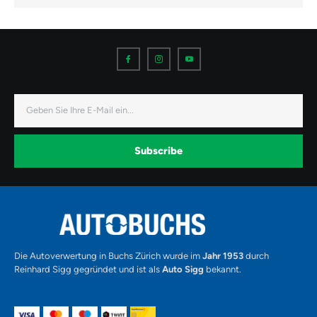
I
I
I
c
c
c
o
o
o
n
n
n
-
-
-
f
i
y
a
n
o
E-
c
s
u
Mail
e
t
t
b
a
u
o
g
b
o
r
e
k
a
-
Subscribe
m
v
-
1
Alternative:
Die Autoverwertung in Buchs Zürich wurde im
Jahr 1953
durch
Reinhard Sigg gegründet und ist als
Auto Sigg
bekannt.