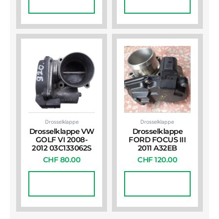
Warenkorb
Warenkorb
Drosselklappe
Drosselklappe
Drosselklappe VW
Drosselklappe
GOLF VI 2008-
FORD FOCUS III
2012 03C133062S
2011 A32EB
CHF
80.00
CHF
120.00
In Den
In Den
Warenkorb
Warenkorb