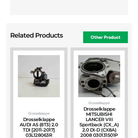
Related Products
Other Product
Drosselklappe
Drosselklappe
Drosselklappe
MITSUBISHI
Drosselklappe
LANCER VIII
AUDI A5 (8T3) 2.0
Sportback (CX_A)
TDI [2011-2017]
2.0 DI-D (CX8A)
03L128063R
2008 030131501P