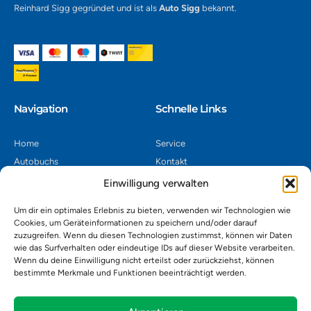
Reinhard Sigg gegründet und ist als
Auto Sigg
bekannt.
Navigation​
Schnelle Links
Home
Service
Autobuchs
Kontakt
Autoverwertung
Impressum
Einwilligung verwalten
Autoankauf
Datenschutz
Um dir ein optimales Erlebnis zu bieten, verwenden wir Technologien wie
Shop
AGB
Cookies, um Geräteinformationen zu speichern und/oder darauf
zuzugreifen. Wenn du diesen Technologien zustimmst, können wir Daten
Kontakt
wie das Surfverhalten oder eindeutige IDs auf dieser Website verarbeiten.
Wenn du deine Einwilligung nicht erteilst oder zurückziehst, können
bestimmte Merkmale und Funktionen beeinträchtigt werden.
Autoverwertung Khatib GmbH, Riedackerweg 14, 8107 Buchs,
Schweiz
admin@autobuchs.ch