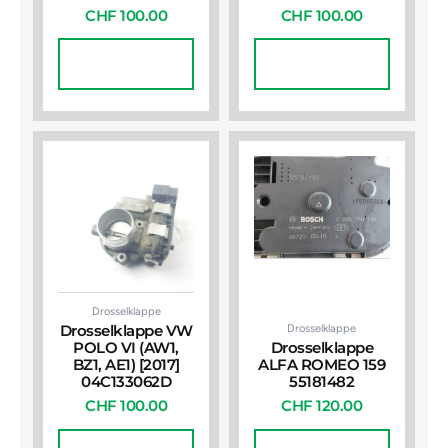
CHF
100.00
CHF
100.00
In Den
In Den
Warenkorb
Warenkorb
Drosselklappe
Drosselklappe
Drosselklappe VW
POLO VI (AW1,
Drosselklappe
BZ1, AE1) [2017]
ALFA ROMEO 159
04C133062D
55181482
CHF
100.00
CHF
120.00