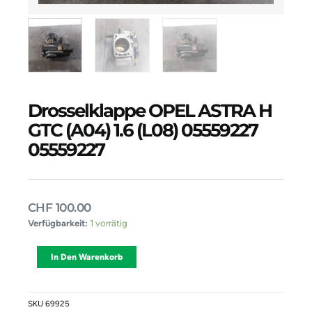
Drosselklappe OPEL ASTRA H
GTC (A04) 1.6 (L08) 05559227
05559227
CHF
100.00
Drosselklappe
Verfügbarkeit:
1 vorrätig
OPEL
ASTRA
Alternative:
In Den Warenkorb
H
GTC
(A04)
1.6
SKU
69925