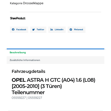
(L08)
Drosselklappe
Kategorie
05559227
05559227
Menge
Share Product :
Facebook
Twitter
LinkedIn
Pinterest
Beschreibung
Zusätzliche Informationen
Fahrzeugdetails
OPEL
ASTRA H GTC (A04) 1.6 (L08)
[2005-2010]
(3 Türen)
Teilenummer
05559227 | 05559227