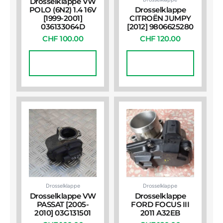
Drosselklappe VW
POLO (6N2) 1.4 16V
Drosselklappe
[1999-2001]
CITROËN JUMPY
036133064D
[2012] 9806625280
CHF
100.00
CHF
120.00
In Den
In Den
Warenkorb
Warenkorb
Drosselklappe
Drosselklappe
Drosselklappe VW
Drosselklappe
PASSAT [2005-
FORD FOCUS III
2010] 03G131501
2011 A32EB