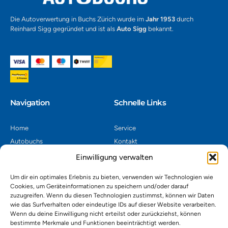
Die Autoverwertung in Buchs Zürich wurde im
Jahr 1953
durch
Reinhard Sigg gegründet und ist als
Auto Sigg
bekannt.
Navigation​
Schnelle Links
Home
Service
Autobuchs
Kontakt
Autoverwertung
Impressum
Einwilligung verwalten
Autoankauf
Datenschutz
Um dir ein optimales Erlebnis zu bieten, verwenden wir Technologien wie
Shop
AGB
Cookies, um Geräteinformationen zu speichern und/oder darauf
zuzugreifen. Wenn du diesen Technologien zustimmst, können wir Daten
Kontakt
wie das Surfverhalten oder eindeutige IDs auf dieser Website verarbeiten.
Wenn du deine Einwilligung nicht erteilst oder zurückziehst, können
bestimmte Merkmale und Funktionen beeinträchtigt werden.
Autoverwertung Khatib GmbH, Riedackerweg 14, 8107 Buchs,