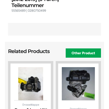
Teilenummer
55565489 | 0280750499
Related Products
Other Product
Drosselklappe
Drosselklappe