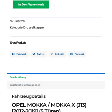
MOKKA
Alternative:
In Den Warenkorb
/
MOKKA
X
(J13)
SKU
69329
55565489
Drosselklappe
Kategorie
0280750499
Menge
Share Product :
Facebook
Twitter
LinkedIn
Pinterest
Beschreibung
Zusätzliche Informationen
Fahrzeugdetails
OPEL
MOKKA / MOKKA X (J13)
[2012-2019]
(5 Türen)