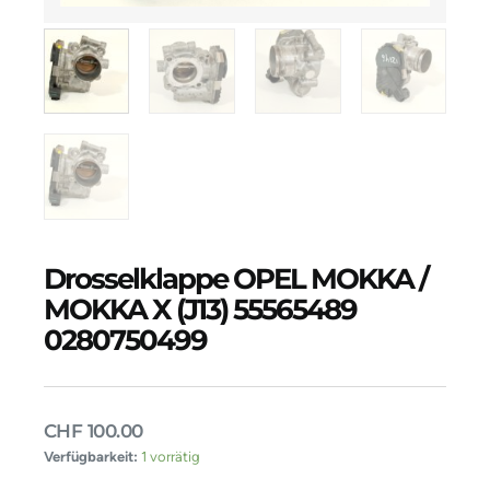
Drosselklappe OPEL MOKKA /
MOKKA X (J13) 55565489
0280750499
CHF
100.00
Drosselklappe
Verfügbarkeit:
1 vorrätig
OPEL