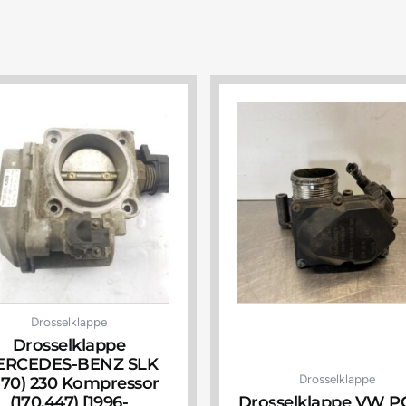
Drosselklappe
Drosselklappe
ERCEDES-BENZ SLK
Drosselklappe
170) 230 Kompressor
(170.447) [1996-
Drosselklappe VW 