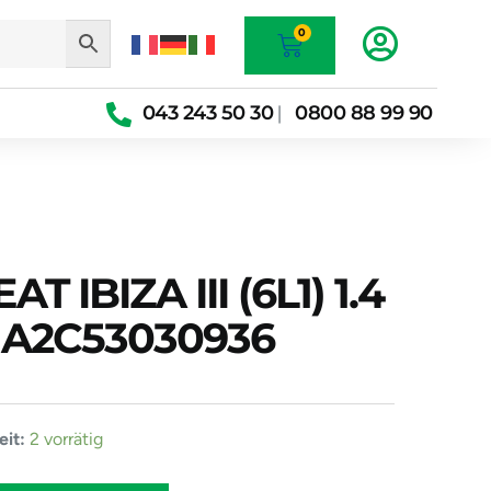
Warenkorb
0
043 243 50 30
0800 88 99 90
|
T IBIZA III (6L1) 1.4
 A2C53030936
pe
it:
2 vorrätig