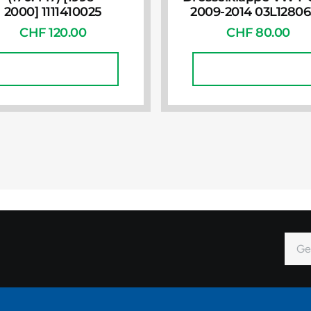
2000] 1111410025
2009-2014 03L1280
CHF
120.00
CHF
80.00
In Den Warenkorb
In Den Warenkorb
E-
Mail
Alter