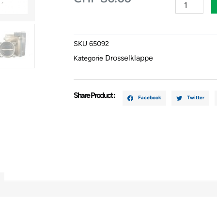
III
(6L1)
1.4
SKU
65092
16V
03C133062
Drosselklappe
Kategorie
A2C530309
Menge
Share Product :
Facebook
Twitter