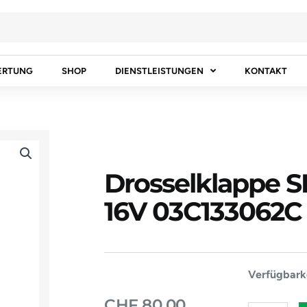
ERTUNG
SHOP
DIENSTLEISTUNGEN
KONTAKT
Drosselklappe SEA
16V 03C133062C
Drosselklap
Verfügbarke
SEAT
CHF
80.00
IBIZA