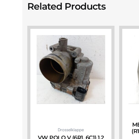
Related Products
M
Drosselklappe
(R
VW POLO V (6R1, 6C1) 1.2