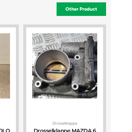
Other Product
Drosselklappe
POLO
Drosselklappe MAZDA 6