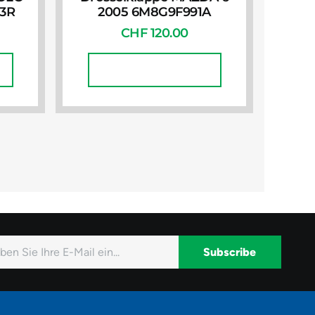
63R
2005 6M8G9F991A
CHF
120.00
In Den Warenkorb
Subscribe
native: