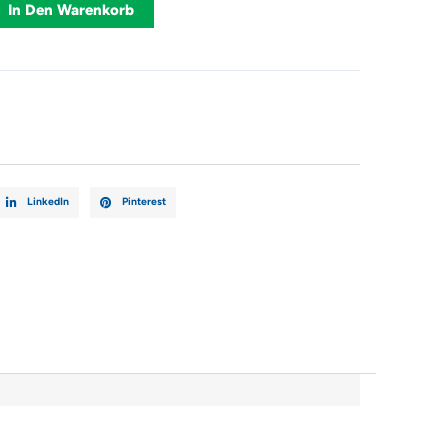
Alternative:
In Den Warenkorb
C
36
LinkedIn
Pinterest