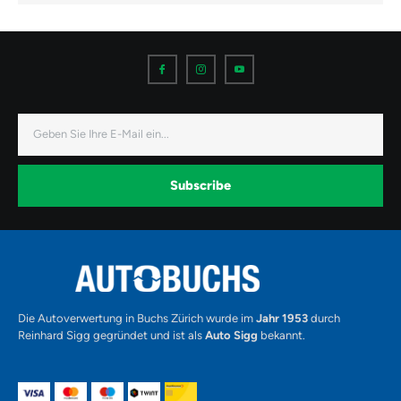
I
I
I
c
c
c
o
o
o
n
n
n
-
-
-
f
i
y
a
n
o
E-
c
s
u
Mail
e
t
t
b
a
u
o
g
b
o
r
e
k
a
-
Subscribe
m
v
-
1
Alternative:
Die Autoverwertung in Buchs Zürich wurde im
Jahr 1953
durch
Reinhard Sigg gegründet und ist als
Auto Sigg
bekannt.