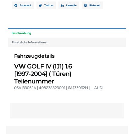
Menge
Facebook
Twitter
LinkedIn
Pinterest
Beschreibung
Zusätzliche Informationen
Fahrzeugdetails
VW
GOLF IV (1J1) 1.6
[1997-2004]
( Türen)
Teilenummer
06A133062A | 408238323001 | 6A133062N | , | AUDI