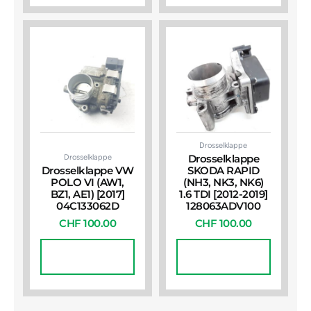
Drosselklappe
Drosselklappe
Drosselklappe
Drosselklappe VW
SKODA RAPID
POLO VI (AW1,
(NH3, NK3, NK6)
BZ1, AE1) [2017]
1.6 TDI [2012-2019]
04C133062D
128063ADV100
CHF
100.00
CHF
100.00
In Den
In Den
Warenkorb
Warenkorb