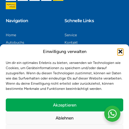
Navigation​
Schnelle Links
Home
Service
Autobuchs
Kontakt
Autoverwertung
Impressum
Einwilligung verwalten
Autoankauf
Datenschutz
Um dir ein optimales Erlebnis zu bieten, verwenden wir Technologien wie
Shop
AGB
Cookies, um Geräteinformationen zu speichern und/oder darauf
zuzugreifen. Wenn du diesen Technologien zustimmst, können wir Daten
Kontakt
wie das Surfverhalten oder eindeutige IDs auf dieser Website verarbeiten.
Wenn du deine Einwilligung nicht erteilst oder zurückziehst, können
bestimmte Merkmale und Funktionen beeinträchtigt werden.
Autoverwertung Khatib GmbH, Riedackerweg 14, 8107 Buchs,
Schweiz
admin@autobuchs.ch
Akzeptieren
043 243 50 30
Ablehnen