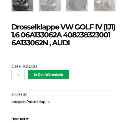
Drosselklappe VW GOLF IV (1J1)
1.6 06A133062A 408238323001
6A133062N , AUDI
CHF
100.00
Drosselklappe
Alternative:
In Den Warenkorb
VW
GOLF
IV
(1J1)
SKU
65139
1.6
Drosselklappe
Kategorie
06A133062A
408238323001
6A133062N
Share Product :
,
AUDI