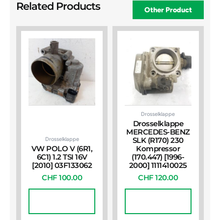
Related Products
Other Product
Drosselklappe
Drosselklappe
MERCEDES-BENZ
Drosselklappe
SLK (R170) 230
VW POLO V (6R1,
Kompressor
6C1) 1.2 TSI 16V
(170.447) [1996-
[2010] 03F133062
2000] 1111410025
CHF
100.00
CHF
120.00
In Den
In Den
Warenkorb
Warenkorb