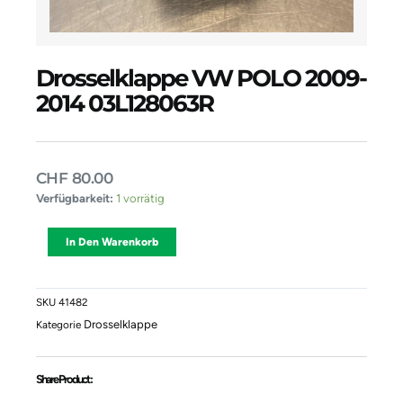
Drosselklappe VW POLO 2009-
2014 03L128063R
CHF
80.00
Drosselklappe
Verfügbarkeit:
1 vorrätig
VW
POLO
Alternative:
In Den Warenkorb
2009-
2014
03L128063R
Menge
SKU
41482
Drosselklappe
Kategorie
Share Product :