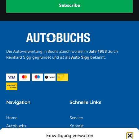
k
a
-
Subscribe
m
v
-
1
Alternative:
Die Autoverwertung in Buchs Zürich wurde im
Jahr 1953
durch
Reinhard Sigg gegründet und ist als
Auto Sigg
bekannt.
Navigation​
Schnelle Links
Home
Service
Autobuchs
Kontakt
Autoverwertung
Impressum
Einwilligung verwalten