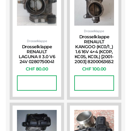
Drosselklappe
Drosselklappe
Drosselklappe
RENAULT
Drosselklappe
KANGOO (KC0/1_)
RENAULT
1.6 16V 4×4 (KC0P,
LAGUNA II 3.0 V6
KC0S, KC0L) [2001-
24V 0280750041
2003] 8200063652
CHF
80.00
CHF
100.00
In Den
In Den
Warenkorb
Warenkorb