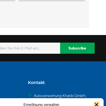
Subscribe
native:
Kontakt
Autoverwertung Khatib GmbH,
Riedackerweg 14, 8107 Buchs,
Einwilligung verwalten