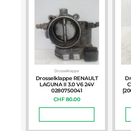
Drosselklappe
Drosselklappe RENAULT
Dr
LAGUNA II 3.0 V6 24V
C
0280750041
[20
CHF
80.00
In Den Warenkorb