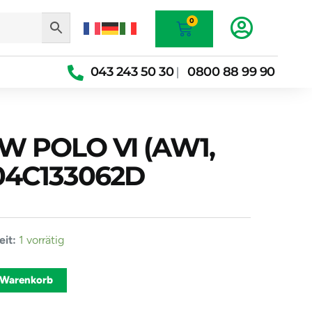
Warenkorb
0
043 243 50 30
0800 88 99 90
|
VW POLO VI (AW1,
] 04C133062D
pe
it:
1 vorrätig
Alternative:
 Warenkorb