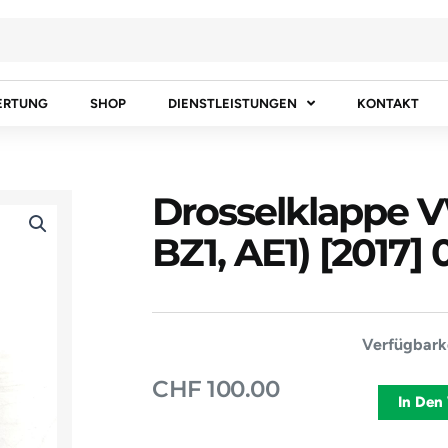
ERTUNG
SHOP
DIENSTLEISTUNGEN
KONTAKT
Drosselklappe 
BZ1, AE1) [2017
Drosselklap
Verfügbarke
VW
CHF
100.00
POLO
In Den
VI
(AW1,