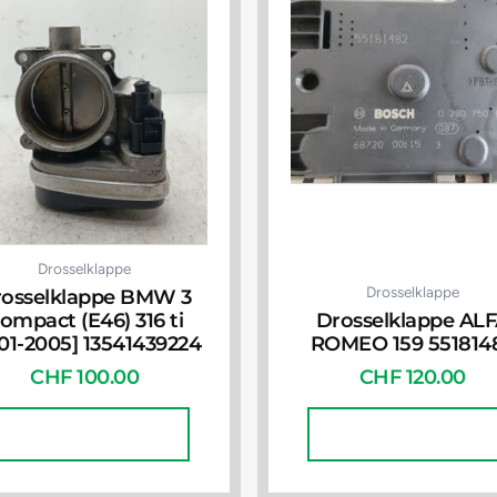
Drosselklappe
Drosselklappe
osselklappe BMW 3
ompact (E46) 316 ti
Drosselklappe AL
01-2005] 13541439224
ROMEO 159 551814
CHF
100.00
CHF
120.00
In Den Warenkorb
In Den Warenkorb