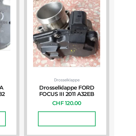
Drosselklappe
FA
Drosselklappe FORD
82
FOCUS III 2011 A32EB
CHF
120.00
In Den Warenkorb