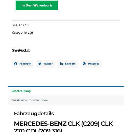
BENZ
Alternative:
In Den Warenkorb
CLK
(C209)
CLK
270
SKU
65892
CDI
Egr
Kategorie
(209.316)
A6110900754
72293105
Share Product :
Menge
Facebook
Twitter
LinkedIn
Pinterest
Beschreibung
Zusätzliche Informationen
Fahrzeugdetails
MERCEDES-BENZ
CLK (C209) CLK
270 CDI (209.316)