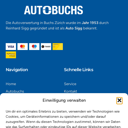
Die Autoverwertung in Buchs Zürich wurde im
Jahr 1953
durch
Reinhard Sigg gegründet und ist als
Auto Sigg
bekannt.
Navigation​
Schnelle Links
Home
Service
Autobuchs
Kontakt
Autoverwertung
Impressum
Einwilligung verwalten
Autoankauf
Datenschutz
Um dir ein optimales Erlebnis zu bieten, verwenden wir Technologien wie
Shop
AGB
Cookies, um Geräteinformationen zu speichern und/oder darauf
zuzugreifen. Wenn du diesen Technologien zustimmst, können wir Daten
Kontakt
wie das Surfverhalten oder eindeutige IDs auf dieser Website verarbeiten.