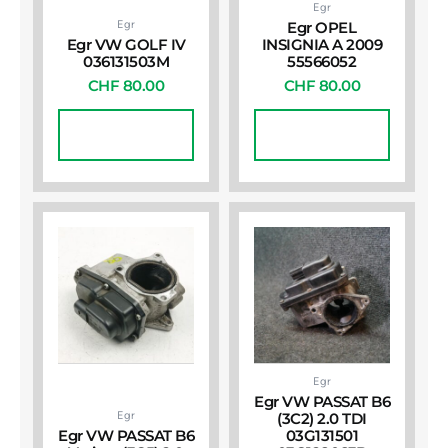
Egr
Egr
Egr OPEL
Egr VW GOLF IV
INSIGNIA A 2009
036131503M
55566052
CHF
80.00
CHF
80.00
In Den
In Den
Warenkorb
Warenkorb
Egr
Egr VW PASSAT B6
Egr
(3C2) 2.0 TDI
Egr VW PASSAT B6
03G131501