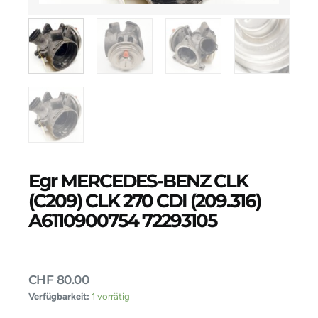
Egr MERCEDES-BENZ CLK
(C209) CLK 270 CDI (209.316)
A6110900754 72293105
CHF
80.00
Egr
Verfügbarkeit:
1 vorrätig
MERCEDES-