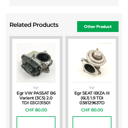
Related Products
Other Product
Egr
Egr
Egr VW PASSAT B6
Egr SEAT IBIZA III
Variant (3C5) 2.0
(6L1) 1.9 TDI
TDI 03G131501
038129637D
CHF
80.00
CHF
80.00
In Den
In Den
Warenkorb
Warenkorb