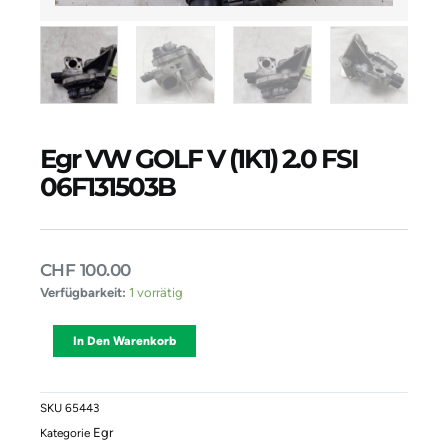
Egr VW GOLF V (1K1) 2.0 FSI
06F131503B
CHF
100.00
Egr
Verfügbarkeit:
1 vorrätig
VW
GOLF
Alternative:
In Den Warenkorb
V
(1K1)
2.0
FSI
SKU
65443
06F131503B
Egr
Kategorie
Menge