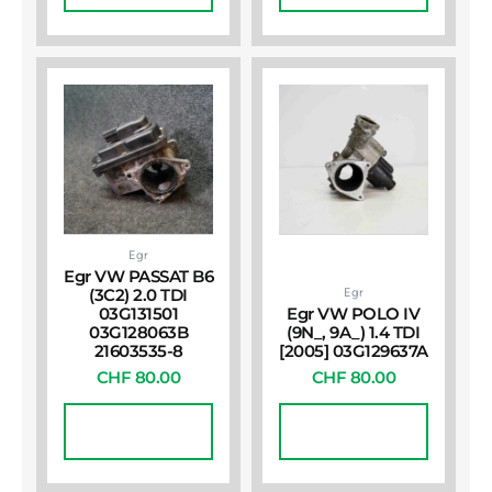
Egr
Egr VW PASSAT B6
Egr
(3C2) 2.0 TDI
03G131501
Egr VW POLO IV
03G128063B
(9N_, 9A_) 1.4 TDI
21603535-8
[2005] 03G129637A
CHF
80.00
CHF
80.00
In Den
In Den
Warenkorb
Warenkorb