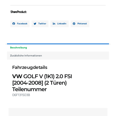
Share Product :
Facebook
Twitter
LinkedIn
Pinterest
Beschreibung
Zusätzliche Informationen
Fahrzeugdetails
VW
GOLF V (1K1) 2.0 FSI
[2004-2008]
(2 Türen)
Teilenummer
06F131503B